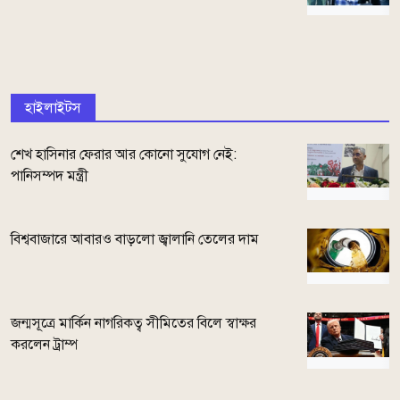
হাইলাইটস
শেখ হাসিনার ফেরার আর কোনো সুযোগ নেই:
পানিসম্পদ মন্ত্রী
বিশ্ববাজারে আবারও বাড়লো জ্বালানি তেলের দাম
জন্মসূত্রে মার্কিন নাগরিকত্ব সীমিতের বিলে স্বাক্ষর
করলেন ট্রাম্প