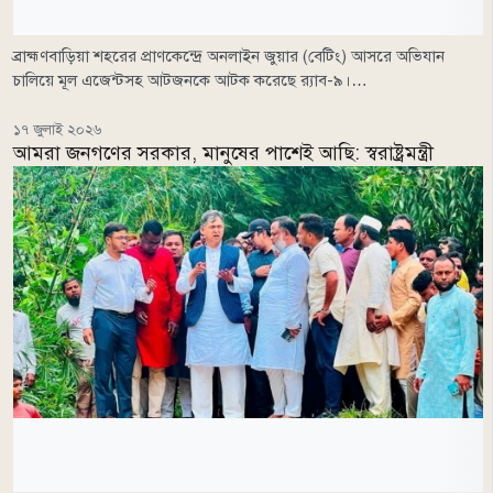
ব্রাহ্মণবাড়িয়া শহরের প্রাণকেন্দ্রে অনলাইন জুয়ার (বেটিং) আসরে অভিযান
চালিয়ে মূল এজেন্টসহ আটজনকে আটক করেছে র‌্যাব-৯।…
১৭ জুলাই ২০২৬
আমরা জনগণের সরকার, মানুষের পাশেই আছি: স্বরাষ্ট্রমন্ত্রী