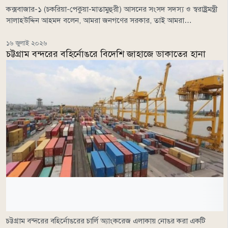
কক্সবাজার-১ (চকরিয়া-পেকুয়া-মাতামুহুরী) আসনের সংসদ সদস্য ও স্বরাষ্ট্রমন্ত্রী
সালাহউদ্দিন আহমদ বলেন, আমরা জনগণের সরকার, তাই আমরা…
১৬ জুলাই ২০২৬
চট্টগ্রাম বন্দরের বহির্নোঙরে বিদেশি জাহাজে ডাকাতের হানা
চট্টগ্রাম বন্দরের বহির্নোঙরের চার্লি অ্যাংকরেজ এলাকায় নোঙর করা একটি