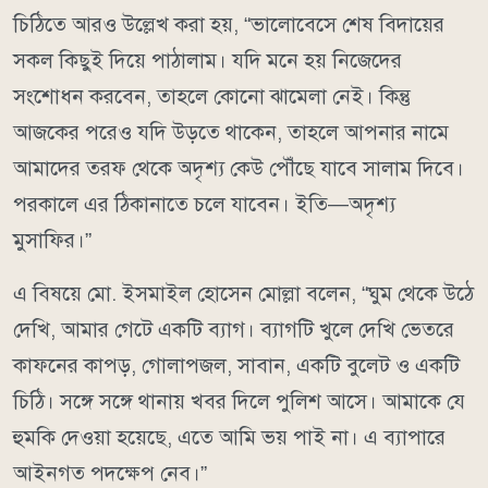
চিঠিতে আরও উল্লেখ করা হয়, “ভালোবেসে শেষ বিদায়ের
সকল কিছুই দিয়ে পাঠালাম। যদি মনে হয় নিজেদের
সংশোধন করবেন, তাহলে কোনো ঝামেলা নেই। কিন্তু
আজকের পরেও যদি উড়তে থাকেন, তাহলে আপনার নামে
আমাদের তরফ থেকে অদৃশ্য কেউ পৌঁছে যাবে সালাম দিবে।
পরকালে এর ঠিকানাতে চলে যাবেন। ইতি—অদৃশ্য
মুসাফির।”
এ বিষয়ে মো. ইসমাইল হোসেন মোল্লা বলেন, “ঘুম থেকে উঠে
দেখি, আমার গেটে একটি ব্যাগ। ব্যাগটি খুলে দেখি ভেতরে
কাফনের কাপড়, গোলাপজল, সাবান, একটি বুলেট ও একটি
চিঠি। সঙ্গে সঙ্গে থানায় খবর দিলে পুলিশ আসে। আমাকে যে
হুমকি দেওয়া হয়েছে, এতে আমি ভয় পাই না। এ ব্যাপারে
আইনগত পদক্ষেপ নেব।”