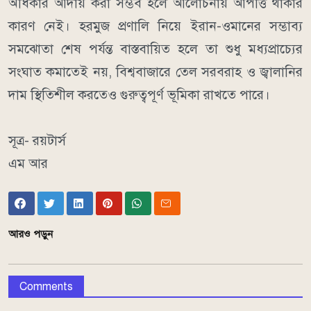
অধিকার আদায় করা সম্ভব হলে আলোচনায় আপত্তি থাকার
কারণ নেই।
হরমুজ প্রণালি নিয়ে ইরান-ওমানের সম্ভাব্য
সমঝোতা শেষ পর্যন্ত বাস্তবায়িত হলে তা শুধু মধ্যপ্রাচ্যের
সংঘাত কমাতেই নয়, বিশ্ববাজারে তেল সরবরাহ ও জ্বালানির
দাম স্থিতিশীল করতেও গুরুত্বপূর্ণ ভূমিকা রাখতে পারে।
সূত্র- রয়টার্স
এম আর
আরও পড়ুন
Comments