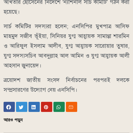
আখতার হোসেনের নির্দেশে ‘ন্যাশনাল সার্চ কমিটি’ গঠন করা
হয়েছে।
সার্চ কমিটির সদস্যরা হলেন; এনসিপির মুখপাত্র আসিফ
মাহমুদ সজীব ভূঁইয়া, সিনিয়র যুগ্ম আহ্বায়ক সামান্তা শারমিন
ও আরিফুল ইসলাম আদীব, যুগ্ম আহ্বায়ক সারোয়ার তুষার,
যুগ্ম সদস্যসচিব আবদুল্লাহ আল আমিন ও যুগ্ম আহ্বায়ক আলী
আহসান জুনায়েদ।
ত্রয়োদশ জাতীয় সংসদ নির্বাচনের পরপরই দলকে
সম্প্রসারণের উদ্যোগ নেয় এনসিপি।
আরও পড়ুন