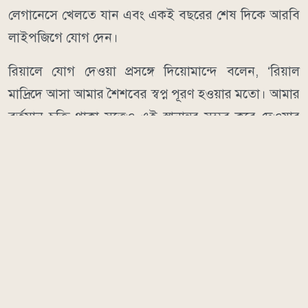
লেগানেসে খেলতে যান এবং একই বছরের শেষ দিকে আরবি
লাইপজিগে যোগ দেন।
রিয়ালে যোগ দেওয়া প্রসঙ্গে দিয়োমান্দে বলেন, ‘রিয়াল
মাদ্রিদে আসা আমার শৈশবের স্বপ্ন পূরণ হওয়ার মতো। আমার
বর্তমান চুক্তি থাকা সত্ত্বেও এই স্থানান্তর সম্ভব করে দেওয়ার
জন্য আরবি লাইপজিগ কর্তৃপক্ষের প্রতি আমি বিশেষভাবে
কৃতজ্ঞ।’ অন্যদিকে ক্লাব ছাড়ার সময় সমর্থকদের ধন্যবাদ
জানিয়ে তিনি বলেন, ‘আপনাদের অবিশ্বাস্য সমর্থনের জন্য
কৃতজ্ঞতা। কে জানে, হয়তো একদিন আবার চ্যাম্পিয়ন্স লিগে
দেখা হবে।’
মানবকণ্ঠ/ডিআর