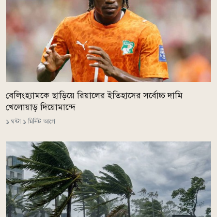
বেলিংহ্যামকে ছাড়িয়ে রিয়ালের ইতিহাসের সর্বোচ্চ দামি
খেলোয়াড় দিয়োমান্দে
১ ঘন্টা ১ মিনিট আগে