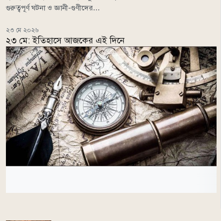
গুরুত্বপূর্ণ ঘটনা ও জ্ঞানী-গুণীদের…
২৩ মে ২০২৬
২৩ মে: ইতিহাসে আজকের এই দিনে