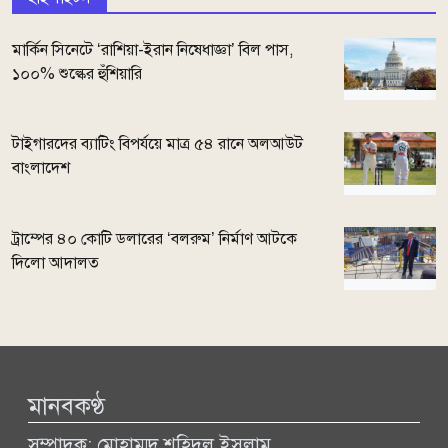
মার্কিন সিনেটে ‘রাশিয়া-ইরান নিষেধাজ্ঞা’ বিল পাস,
১০০% শুল্কের হুঁশিয়ারি
টাইগারদের ব্যাটিং বিপর্যয়ে মাত্র ৫৪ রানে অলআউট
বাংলাদেশ
ট্রাম্পের ৪০ কোটি ডলারের ‘বলরুম’ নির্মাণ আটকে
দিলো আদালত
মানবকণ্ঠ
সম্পাদক: মোহাম্মদ শহিদুল ইসলাম