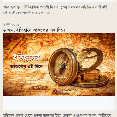
আজ ২৩ জুন, ঐতিহাসিক পলাশী দিবস। ১৭৫৭ সালের এই দিনে ভাগীরথী
নদীর তীরের পলাশীর আম্রকাননে…
৬ জুন ২০২৬
৬ জুন; ইতিহাসে আজকের এই দিনে
ইতিহাস প্রজন্ম থেকে প্রজন্ম মানুষের চিন্তা, চেতনা ও প্রেরণার উৎস। অতীতের