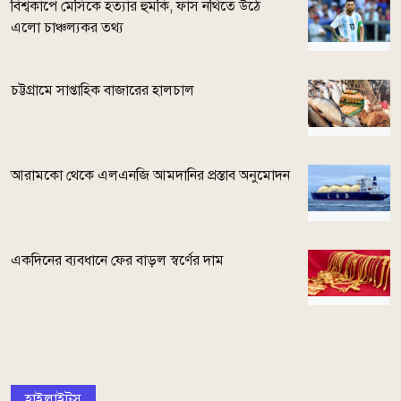
বিশ্বকাপে মেসিকে হত্যার হুমকি, ফাঁস নথিতে উঠে
এলো চাঞ্চল্যকর তথ্য
চট্টগ্রামে সাপ্তাহিক বাজারের হালচাল
আরামকো থেকে এলএনজি আমদানির প্রস্তাব অনুমোদন
একদিনের ব্যবধানে ফের বাড়ল স্বর্ণের দাম
হাইলাইটস