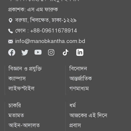
প্রকাশক: এস এম ফারুক
বরুয়া, খিলক্ষেত, ঢাকা-১২২৯
ফোন : +88-09611678914
info@manobkantha.com.bd
বিজ্ঞান ও প্রযুক্তি
বিনোদন
ক্যাম্পাস
আন্তর্জাতিক
লাইফস্টাইল
গণমাধ্যম
চাকরি
ধর্ম
মতামত
আজকের এই দিনে
আইন-আদালত
প্রবাস