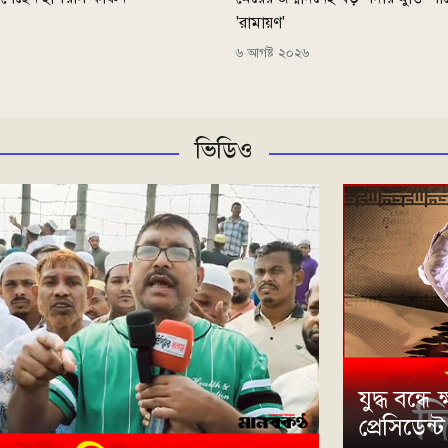
'রামায়ণ'
৬ আগষ্ট ২০২৬
ভিডিও
যুদ্ধ বন্
প্রেসিডেন্ট