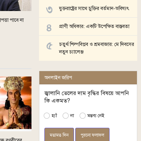
যুক্তরাষ্ট্রের সাথে চুক্তির বর্তমান-ভবিষ্যৎ
াপত্তা পাবে না
প্রাণী অধিকার: একটি উপেক্ষিত বাস্তবতা
চতুর্থ শিল্পবিপ্লব ও শ্রমবাজার: মে দিবসের
নতুন চ্যালেঞ্জ
অনলাইন জরিপ
জ্বালানি তেলের দাম বৃদ্ধির বিষয়ে আপনি
কি একমত?
হ্যাঁ
না
মন্তব্য নেই
পুরনো ফলাফল
াচ্ছে রণবীরের