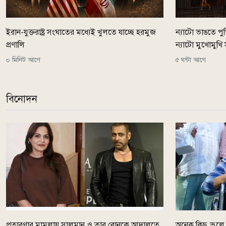
ইরান-যুক্তরাষ্ট্র সংঘাতের মধ্যেই খুলতে যাচ্ছে হরমুজ
ন্যাটো ভাঙতে পুতি
প্রণালি
ন্যাটো মুখোমুখি
০ মিনিট আগে
৫ ঘন্টা আগে
বিনোদন
প্রতারণার মামলায় সালমান ও তার বোনকে আদালতে
অনেক কিছু ভুলে 