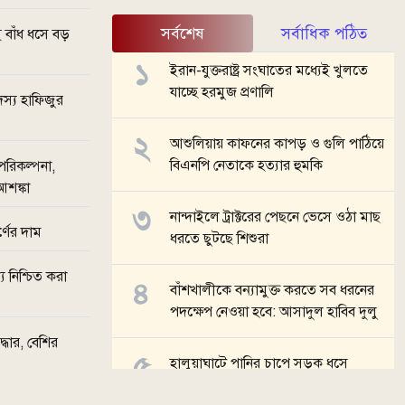
সর্বশেষ
সর্বাধিক পঠিত
 বাঁধ ধসে বড়
ইরান-যুক্তরাষ্ট্র সংঘাতের মধ্যেই খুলতে
যাচ্ছে হরমুজ প্রণালি
স্য হাফিজুর
আশুলিয়ায় কাফনের কাপড় ও গুলি পাঠিয়ে
বিএনপি নেতাকে হত্যার হুমকি
 পরিকল্পনা,
আশঙ্কা
নান্দাইলে ট্রাক্টরের পেছনে ভেসে ওঠা মাছ
্ণের দাম
ধরতে ছুটছে শিশুরা
য নিশ্চিত করা
বাঁশখালীকে বন্যামুক্ত করতে সব ধরনের
পদক্ষেপ নেওয়া হবে: আসাদুল হাবিব দুলু
ধার, বেশির
হালুয়াঘাটে পানির চাপে সড়ক ধসে
যোগাযোগ বিচ্ছিন্ন