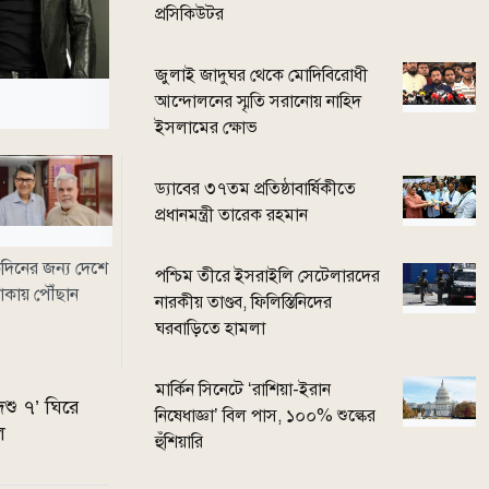
প্রসিকিউটর
জুলাই জাদুঘর থেকে মোদিবিরোধী
আন্দোলনের স্মৃতি সরানোয় নাহিদ
ইসলামের ক্ষোভ
ড্যাবের ৩৭তম প্রতিষ্ঠাবার্ষিকীতে
প্রধানমন্ত্রী তারেক রহমান
দিনের জন্য দেশে
পশ্চিম তীরে ইসরাইলি সেটেলারদের
াকায় পৌঁছান
নারকীয় তাণ্ডব, ফিলিস্তিনিদের
ঘরবাড়িতে হামলা
মার্কিন সিনেটে ‘রাশিয়া-ইরান
েশু ৭’ ঘিরে
নিষেধাজ্ঞা’ বিল পাস, ১০০% শুল্কের
ল
হুঁশিয়ারি