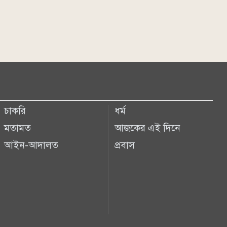
চাকরি
ধর্ম
মতামত
আজকের এই দিনে
আইন-আদালত
প্রবাস