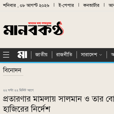
Skip to main content
শনিবার , ০৮ আগস্ট ২০২৬
|
ই-পেপার
|
কনভার্টার
|
আর
জাতীয়
রাজনীতি
সারাদেশ
আ
বিনোদন
২২ ঘন্টা ২২ মিনিট আগে
প্রতারণার মামলায় সালমান ও তার 
হাজিরের নির্দেশ