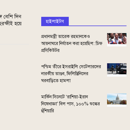
গে বেশি দিন
হাইলাইটস
রক্ষীই হয়ে
প্রধানমন্ত্রী তারেক রহমানকেও
আয়নাঘরে নির্যাতন করা হয়েছিল: চিফ
প্রসিকিউটর
পশ্চিম তীরে ইসরাইলি সেটেলারদের
নারকীয় তাণ্ডব, ফিলিস্তিনিদের
ঘরবাড়িতে হামলা
মার্কিন সিনেটে ‘রাশিয়া-ইরান
নিষেধাজ্ঞা’ বিল পাস, ১০০% শুল্কের
হুঁশিয়ারি