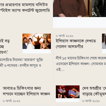
টাকার প্রতারণার মামলায় বলিউড
াইল অ্যান্ড কনটেন্ট জুয়েলারি
৬ আগষ্ট ২০২৬
েই বড়
ইলিয়াস কাঞ্চনকে দেখতে
চ্ছে
গেলেন আলমগীর
য়ণ\'
দীর্ঘ ১৫ মাসের চিকিৎসা শেষে কয়েক
োচিত সিনেমা ‘রামায়ণ’ মুক্তি
এসেছেন ইলিয়াস কাঞ্চন। সোমবার ঢ
মী ৬ নভেম্বর। রণবীর কাপুর ও
এই…
আবারও চিকিৎসার জন্য
দেব শুভশ্রীর ‘দ
লন্ডনে যাচ্ছেন ইলিয়াস কাঞ্চন
বাড়ছে কৌতূহ
৬ আগষ্ট ২০২৬
৬ আগষ্ট ২০২৬