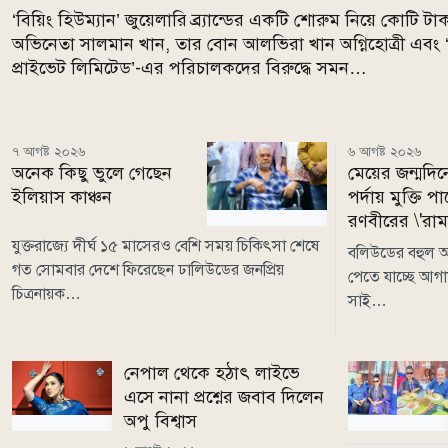
‘বিয়িং হিউম্যান’ জুয়েলারি ব্র্যান্ডের একটি শোরুম নিয়ে কোটি 
অভিনেতা সালমান খান, তার বোন আলভিরা খান অগ্নিহোত্রী এবং ‘স্ট
প্রাইভেট লিমিটেড’-এর পরিচালকদের বিরুদ্ধে সমন…
৭ আগষ্ট ২০২৬
৬ আগষ্ট ২০২৬
অনেক কিছু ভুলে গেছেন
মেয়ের জন্মদিন
ইলিয়াস কাঞ্চন
পর্দায় মুক্তি পা
রণবীরের \'রামা
যুক্তরাজ্যে দীর্ঘ ১৫ মাসেরও বেশি সময় চিকিৎসা শেষে
বলিউডের বহুল আল
গত সোমবার দেশে ফিরেছেন ঢালিউডের জনপ্রিয়
পেতে যাচ্ছে আগা
চিত্রনায়ক…
সাই…
নেপাল থেকে হঠাৎ লাইভে
এসে নানা প্রশ্নের জবাব দিলেন
অপু বিশ্বাস