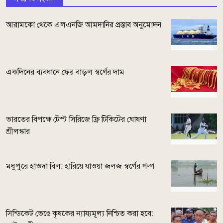
আরামকো থেকে এলএনজি আমদানির প্রস্তাব অনুমোদন
একদিনের ব্যবধানে ফের বাড়ল স্বর্ণের দাম
ভারতের বিপক্ষে টেস্ট সিরিজে ফ্রি টিকিটের ঘোষণা
শ্রীলঙ্কার
মধুপুরে হাওদা বিল: হারিয়ে যাওয়া জলজ স্বর্গের গল্প
সিন্ডিকেট ভেঙে কৃষকের ন্যায্যমূল্য নিশ্চিত করা হবে: