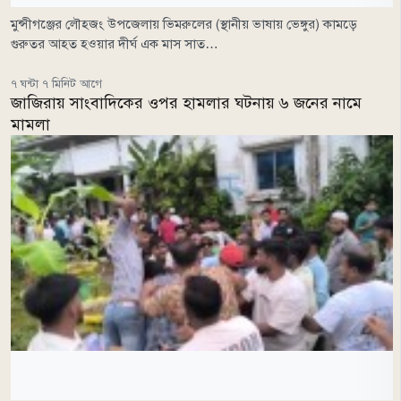
মুন্সীগঞ্জের লৌহজং উপজেলায় ভিমরুলের (স্থানীয় ভাষায় ভেঙ্গুর) কামড়ে
গুরুতর আহত হওয়ার দীর্ঘ এক মাস সাত…
৭ ঘন্টা ৭ মিনিট আগে
জাজিরায় সাংবাদিকের ওপর হামলার ঘটনায় ৬ জনের নামে
মামলা