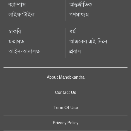
ক্যাম্পাস
আন্তর্জাতিক
লাইফস্টাইল
গণমাধ্যম
চাকরি
ধর্ম
মতামত
আজকের এই দিনে
আইন-আদালত
প্রবাস
About Manobkantha
Contact Us
Term Of Use
Privacy Policy