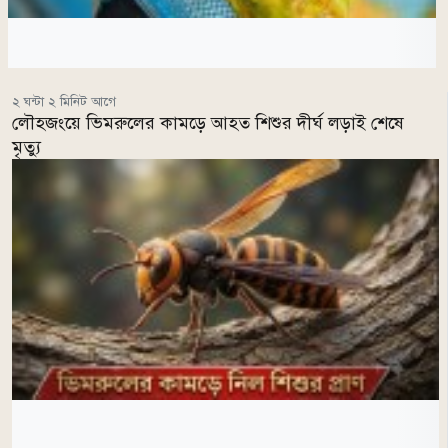
২ ঘন্টা ২ মিনিট আগে
লৌহজংয়ে ভিমরুলের কামড়ে আহত শিশুর দীর্ঘ লড়াই শেষে
মৃত্যু