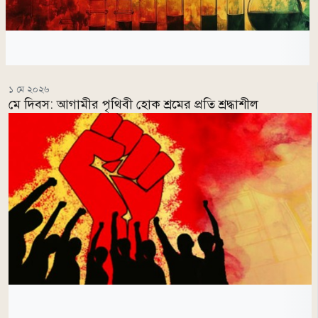
১ মে ২০২৬
মে দিবস: আগামীর পৃথিবী হোক শ্রমের প্রতি শ্রদ্ধাশীল