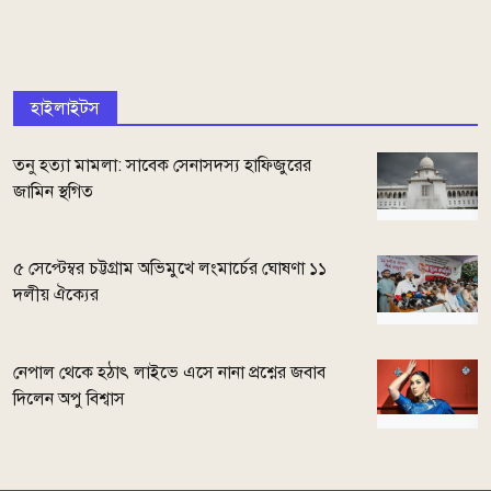
হাইলাইটস
তনু হত্যা মামলা: সাবেক সেনাসদস্য হাফিজুরের
জামিন স্থগিত
৫ সেপ্টেম্বর চট্টগ্রাম অভিমুখে লংমার্চের ঘোষণা ১১
দলীয় ঐক্যের
নেপাল থেকে হঠাৎ লাইভে এসে নানা প্রশ্নের জবাব
দিলেন অপু বিশ্বাস