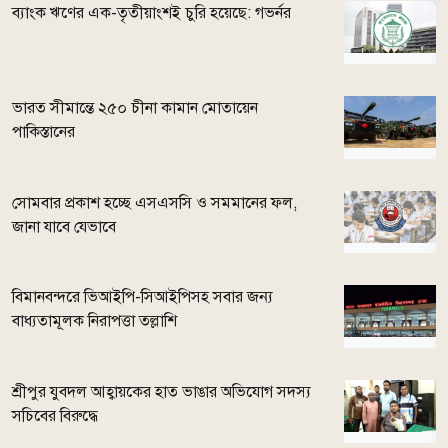
ব্যাংক ঋণের এক-তৃতীয়াংশই চুরি হয়েছে: গভর্নর
ভারত সীমান্তে ২৫০ চীনা কামান মোতায়েন
পাকিস্তানের
সোমবার প্রকাশ হচ্ছে এসএসসি ও সমমানের ফল,
জানা যাবে যেভাবে
বিমানবন্দরে ভিআইপি-সিআইপিসহ সবার জন্য
বাধ্যতামূলক নিরাপত্তা তল্লাশি
শ্রীপুর যুবদল আহ্বায়কের হাত ভাঙার অভিযোগ সদস্য
সচিবের বিরুদ্ধে