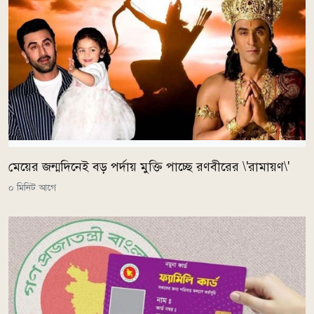
মেয়ের জন্মদিনেই বড় পর্দায় মুক্তি পাচ্ছে রণবীরের \'রামায়ণ\'
০ মিনিট আগে