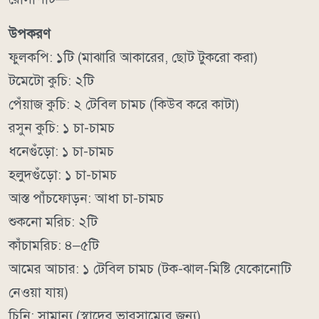
উপকরণ
ফুলকপি: ১টি (মাঝারি আকারের, ছোট টুকরো করা)
টমেটো কুচি: ২টি
পেঁয়াজ কুচি: ২ টেবিল চামচ (কিউব করে কাটা)
রসুন কুচি: ১ চা-চামচ
ধনেগুঁড়ো: ১ চা-চামচ
হলুদগুঁড়ো: ১ চা-চামচ
আস্ত পাঁচফোড়ন: আধা চা-চামচ
শুকনো মরিচ: ২টি
কাঁচামরিচ: ৪–৫টি
আমের আচার: ১ টেবিল চামচ (টক-ঝাল-মিষ্টি যেকোনোটি
নেওয়া যায়)
চিনি: সামান্য (স্বাদের ভারসাম্যের জন্য)