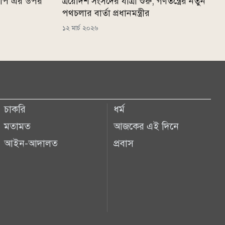
দ্বীপ এর উপর
ত্রয়োদশ সংসদের যাত্রা শুরু, গণতন্ত্রের নতুন
পথচলার বার্তা প্রধানমন্ত্রীর
১২ মার্চ ২০২৬
চাকরি
ধর্ম
মতামত
আজকের এই দিনে
আইন-আদালত
প্রবাস