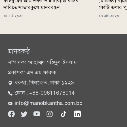
কাইয়ুমের জমি দখল ও চাঁদাবাজি বন্ধের
মোজতবা খামেনিক
দাবিতে সাতারকুলে মানববন্ধন
কোটি ডলার পু
১৫ মার্চ ২০২৬
১৪ মার্চ ২০২৬
মানবকণ্ঠ
সম্পাদক: মোহাম্মদ শহিদুল ইসলাম
প্রকাশক: এস এম ফারুক
বরুয়া, খিলক্ষেত, ঢাকা-১২২৯
ফোন : +88-09611678914
info@manobkantha.com.bd