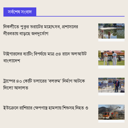
সর্বশেষ সংবাদ
নিকলীতে পুকুর ভরাটের মহোৎসব, প্রশাসনের
নীরবতায় বাড়ছে জনদুর্ভোগ
টাইগারদের ব্যাটিং বিপর্যয়ে মাত্র ৫৪ রানে অলআউট
বাংলাদেশ
ট্রাম্পের ৪০ কোটি ডলারের ‘বলরুম’ নির্মাণ আটকে
দিলো আদালত
ইউক্রেনে রাশিয়ার ক্ষেপণাস্ত্র হামলায় শিশুসহ নিহত ৩