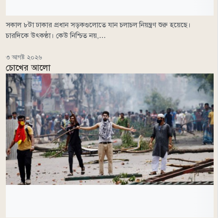
সকাল ৮টা ঢাকার প্রধান সড়কগুলোতে যান চলাচল নিয়ন্ত্রণ শুরু হয়েছে।
চারদিকে উৎকণ্ঠা। কেউ নিশ্চিত নয়,…
৩ আগষ্ট ২০২৬
চোখের আলো