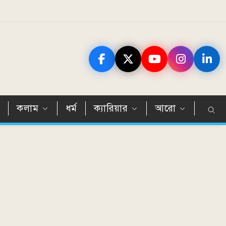
ন
কলাম
ধর্ম
ক্যারিয়ার
আরো