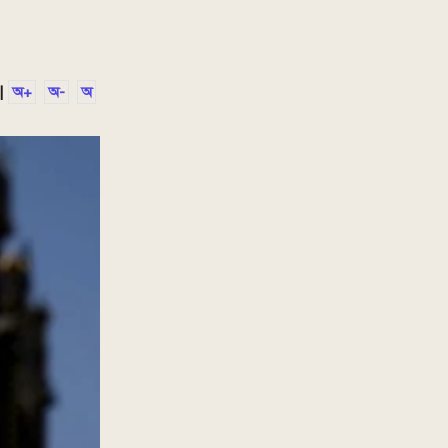
|
অ+
অ-
অ