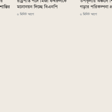
ের
রাষ্ট্রপতি পদে মির্জা ফখরুলকে
উপকূলীয় অঞ্চলে শ
াস্তির
মনোনয়ন দিচ্ছে বিএনপি
গড়ার পরিকল্পনা প্রধ
০ মিনিট আগে
০ মিনিট আগে