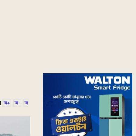
|
অ+
অ-
অ