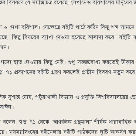
ুপ্তের বিবরণে যে সমাজচিত্র রয়েছে, সেখানেও বরিশালের মানুষের 
েখা ও দেখা বরিশাল। সেক্ষেত্রে বইটি পাঠে কঠিন কিছু শব্দ সাম
য়েছে। কিছু বিষয়ের ব্যাখা দেওয়া হয়েছে আলাদা করে। বইটি স
োসেন।
দ্যে হাত দেওয়ার কিছু নেই। শুধু সহজবোধ্য করতেই টীকার সং
প্ন’ ৭১ প্রকাশনের বইটি গ্রহণ করলেই প্রাচীন বিবরণ নতুন ক
ুশান্ত ঘোষ, পটুয়াখালী বিজ্ঞান ও প্রযুক্তি বিশ্ববিদ্যালয়ের ডেপ
ু সাঈদ।
লেন, স্বপ্ন’ ৭১ থেকে ‘আঞ্চলিক গ্রন্থমালা’ শীর্ষক ধারাবাহিক
 দিয়ে। ময়ময়সিংহের বইমেলায় বইটি পাঠকদের দৃষ্টি আকর্ষণ ক