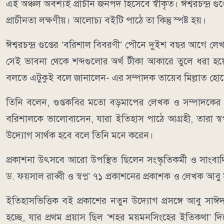
এই অঞ্চল অবশ্যই প্রাচীন জনপদ হিসেবে স্বীকৃত। ঈশ্বরচন্দ্র গ
প্রাচীনতা লক্ষণীয়। আলোচ্য বইটি পাঠে তা কিন্তু স্পষ্ট হয়।
ঈশ্বরচন্দ্র গুপ্তের ‘বরিশাল বিবরণী’ পৌনে দুইশ বছর আগে ল
সেই ভাবনা থেকে শব্দগুলোর অর্থ টীকা আকারে তুলে ধরা হ
বলতে এটুকুই বলে জানালেন- এর সম্পাদক তায়েব মিল্লাত হ
তিনি বলেন, গুপ্তকবির মতো বড়মাপের লেখক ও সম্পাদকের গ
বরিশালকে ভালোবাসেন, যারা ইতিহাস পাঠে আগ্রহী, তারা স্ব
উদ্যোগ সার্থক হবে বলে তিনি মনে করেন।
প্রকাশনা উৎসবে আরো উপস্থিত ছিলেন সংস্কৃতিকর্মী ও সাংবাদিক স
ড. ফয়সাল রাব্বী ও স্বপ্ন’ ৭১ প্রকাশনের প্রকাশক ও লেখক আব
ইতিহাসভিত্তিক বই প্রকাশের নতুন উদ্যোগ প্রসঙ্গে আবু সাঈদ ব
হচ্ছে, যার প্রথম প্রয়াস ছিল ‘শহর ময়মনসিংহের ইতিকথা’