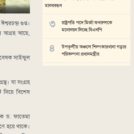
মানববন্ধন
চন্দ্র গুপ্ত।
রাষ্ট্রপতি পদে মির্জা ফখরুলকে
মনোনয়ন দিচ্ছে বিএনপি
ের আগ্রহ আছে,
উপকূলীয় অঞ্চলে শিল্পকারখানা গড়ার
পরিকল্পনা প্রধানমন্ত্রীর
 গবেষক সাইফুল
দেশে ভোটার সংখ্যা ছাড়াল ১২ কোটি
৮৬ লাখ
রন্থ। যা সংগ্রহ
ি নিয়ে বিশেষ
সব খবর
েষক ড. ফাতেমা
রণে হয়ে থাকে।