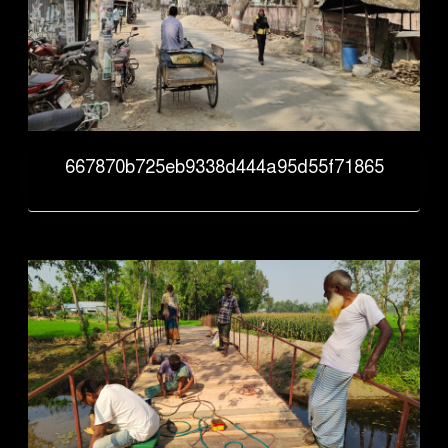
667870b725eb9338d444a95d55f71865