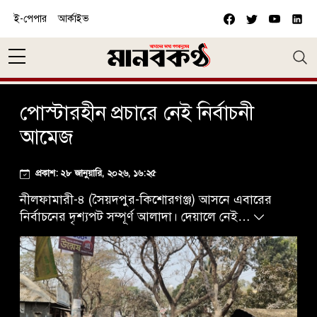
Skip to main content
ই-পেপার
আর্কাইভ
পোস্টারহীন প্রচারে নেই নির্বাচনী
আমেজ
প্রকাশ: ২৮ জানুয়ারি, ২০২৬, ১৬:২৫
নীলফামারী-৪ (সৈয়দপুর-কিশোরগঞ্জ) আসনে এবারের
নির্বাচনের দৃশ্যপট সম্পূর্ণ আলাদা। দেয়ালে নেই…