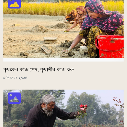
কৃষকের কাজ শেষ, কৃষাণীর কাজ শুরু
৫ ডিসেম্বর ২০২৫