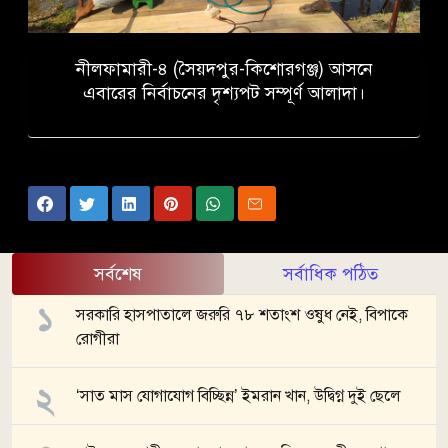
নীলফামারী-৪ (সৈয়দপুর-কিশোরগঞ্জ) আসনে
এবারের নির্বাচনের দৃশ্যপট সম্পূর্ণ আলাদা।
সর্বশেষ
সর্বাধিক পঠিত
সরকারি হাসপাতালে জরুরি ৭৮ শতাংশ ওষুধ নেই, বিপাকে
রোগীরা
‘সাত মাস যোগাযোগ বিচ্ছিন্ন’ ইমরান খান, উদ্বিগ্ন দুই ছেলে