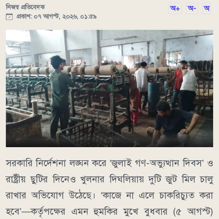
নিজস্ব প্রতিবেদক
অ+
অ-
অ
প্রকাশ: ০৭ আগস্ট, ২০২৬, ০১:৫৯
সরকারি নির্দেশনা লঙ্ঘন করে ‘জুলাই গণ-অভ্যুত্থান দিবস’ ও
রাষ্ট্রীয় ছুটির দিনেও খুলনার দিঘলিয়ায় দুটি জুট মিল চালু
রাখার অভিযোগ উঠেছে। ‘কাজে না এলে চাকরিচ্যুত করা
হবে’—কর্তৃপক্ষের এমন হুমকির মুখে বুধবার (৫ আগস্ট)