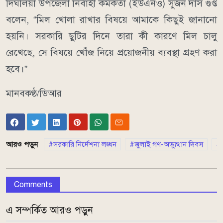
দিঘলিয়া উপজেলা নির্বাহী কর্মকর্তা (ইউএনও) সুজন দাস গুপ্ত
বলেন, “মিল খোলা রাখার বিষয়ে আমাকে কিছুই জানানো
হয়নি। সরকারি ছুটির দিনে তারা কী কারণে মিল চালু
রেখেছে, সে বিষয়ে খোঁজ নিয়ে প্রয়োজনীয় ব্যবস্থা গ্রহণ করা
হবে।”
মানবকণ্ঠ/ডিআর
আরও পড়ুন
সরকারি নির্দেশনা লঙ্ঘন
জুলাই গণ-অভ্যুত্থান দিবস
র
Comments
এ সম্পর্কিত আরও পড়ুন