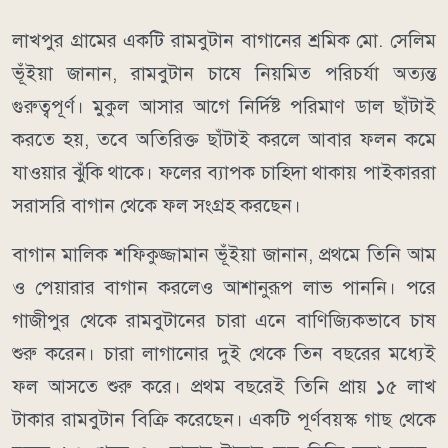
লাখপুর গ্রামের একটি রামবুটান বাগানের শ্রমিক মো. সেলিম
ভূঁইয়া জানান, রামবুটান চাষে নিয়মিত পরিচর্যা অত্যন্ত
গুরুত্বপূর্ণ। মুকুল আসার আগে নির্দিষ্ট পরিমাণ ডাল ছাঁটাই
করতে হয়, তবে অতিরিক্ত ছাঁটাই করলে আবার ফলন কমে
যাওয়ার ঝুঁকি থাকে। ফলের ব্যাপক চাহিদা থাকায় পাইকাররা
সরাসরি বাগান থেকে ফল সংগ্রহ করছেন।
বাগান মালিক শফিকুজ্জামান ভূঁইয়া জানান, প্রথমে তিনি আম
ও পেয়ারার বাগান করলেও আশানুরূপ লাভ পাননি। পরে
গাজীপুর থেকে রামবুটানের চারা এনে বাণিজ্যিকভাবে চাষ
শুরু করেন। চারা লাগানোর দুই থেকে তিন বছরের মধ্যেই
ফল আসতে শুরু করে। প্রথম বছরেই তিনি প্রায় ১৫ লাখ
টাকার রামবুটান বিক্রি করেছেন। একটি পূর্ণবয়স্ক গাছ থেকে