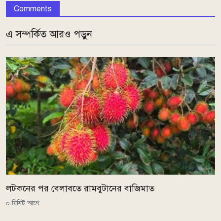
Comments
এ সম্পর্কিত আরও পড়ুন
লটকনের পর বেলাবতে রামবুটানের বাজিমাত
০ মিনিট আগে