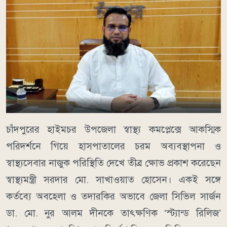
চাঁদপুরের হাইমচর উপজেলা স্বাস্থ্য কমপ্লেক্সে আকস্মিক
পরিদর্শনে গিয়ে হাসপাতালের চরম অব্যবস্থাপনা ও
স্বাস্থ্যসেবার নাজুক পরিস্থিতি দেখে তীব্র ক্ষোভ প্রকাশ করেছেন
স্বাস্থ্যমন্ত্রী সরদার মো. সাখাওয়াত হোসেন। একই সঙ্গে
কর্তব্যে অবহেলা ও তদারকির অভাবে জেলা সিভিল সার্জন
ডা. মো. নুর আলম দীনকে তাৎক্ষণিক ‘স্ট্যান্ড রিলিজ’