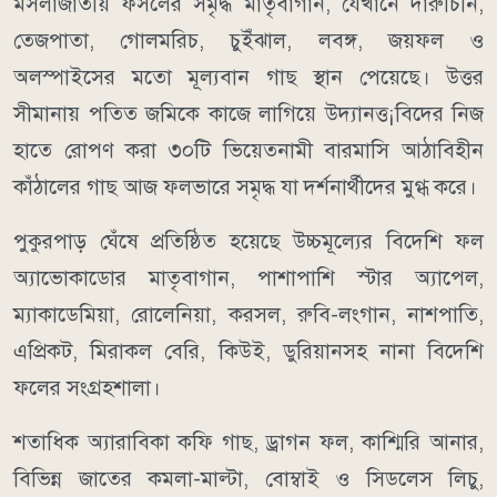
মসলাজাতীয় ফসলের সমৃদ্ধ মাতৃবাগান, যেখানে দারুচিনি,
তেজপাতা, গোলমরিচ, চুইঁঝাল, লবঙ্গ, জয়ফল ও
অলস্পাইসের মতো মূল্যবান গাছ স্থান পেয়েছে। উত্তর
সীমানায় পতিত জমিকে কাজে লাগিয়ে উদ্যানত্ত¡বিদের নিজ
হাতে রোপণ করা ৩০টি ভিয়েতনামী বারমাসি আঠাবিহীন
কাঁঠালের গাছ আজ ফলভারে সমৃদ্ধ যা দর্শনার্থীদের মুগ্ধ করে।
পুকুরপাড় ঘেঁষে প্রতিষ্ঠিত হয়েছে উচ্চমূল্যের বিদেশি ফল
অ্যাভোকাডোর মাতৃবাগান, পাশাপাশি স্টার অ্যাপেল,
ম্যাকাডেমিয়া, রোলেনিয়া, করসল, রুবি-লংগান, নাশপাতি,
এপ্রিকট, মিরাকল বেরি, কিউই, ডুরিয়ানসহ নানা বিদেশি
ফলের সংগ্রহশালা।
শতাধিক অ্যারাবিকা কফি গাছ, ড্রাগন ফল, কাশ্মিরি আনার,
বিভিন্ন জাতের কমলা-মাল্টা, বোম্বাই ও সিডলেস লিচু,