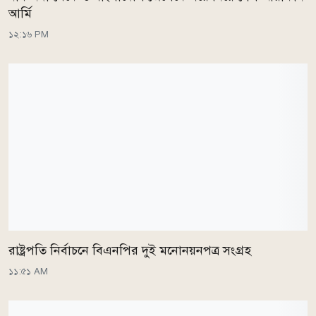
আর্মি
১২:১৬ PM
রাষ্ট্রপতি নির্বাচনে বিএনপির দুই মনোনয়নপত্র সংগ্রহ
১১:৫১ AM