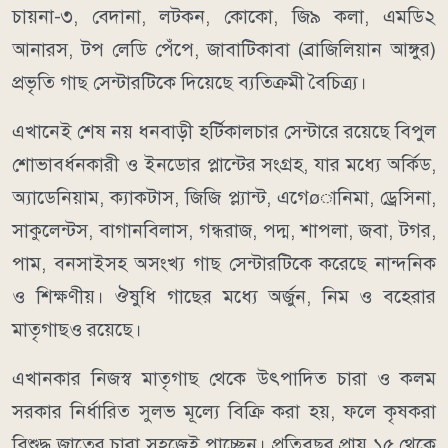
চায়না-৩, বেদানা, লটকন, কোকো, জি৯ কলা, এমডি২
আনারস, টপ লেডি পেঁপে, জাবাটিকাবা (ব্রাজিলিয়ান আঙ্গুর)
প্রভৃতি গাছ সেন্টারটিকে দিয়েছে ব্যতিক্রমী বৈচিত্র্য।
এখানেই শেষ নয় ধনবাড়ী হর্টিকালচার সেন্টারে রয়েছে বিপুল
শোভাবর্ধনকারী ও ইনডোর প্লান্টের সংগ্রহ, যার মধ্যে অর্কিড,
অ্যাডেনিয়াম, ক্যাকটাস, জিজি প্ল্যান্ট, এগেøানিমা, ড্রেসিনা,
সাকুলেন্টস, বাগানবিলাস, গন্ধরাজ, পদ্ম, শাপলা, জবা, টগর,
পাম, বনসাইসহ অসংখ্য গাছ সেন্টারটিকে করেছে নান্দনিক
ও শিক্ষণীয়। ঔষুধি গাছের মধ্যে অর্জুন, নিম ও বহেরার
মাতৃগাছও রয়েছে।
এখানকার নিজস্ব মাতৃগাছ থেকে উৎপাদিত চারা ও কলম
সরকার নির্ধারিত সুলভ মূল্যে বিক্রি করা হয়, ফলে কৃষকরা
বিশুদ্ধ জাতের চারা সহজেই পাচ্ছেন। প্রতিবছর প্রায় ১৫ থেকে