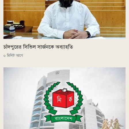
চাঁদপুরের সিভিল সার্জনকে অব্যাহতি
০ মিনিট আগে