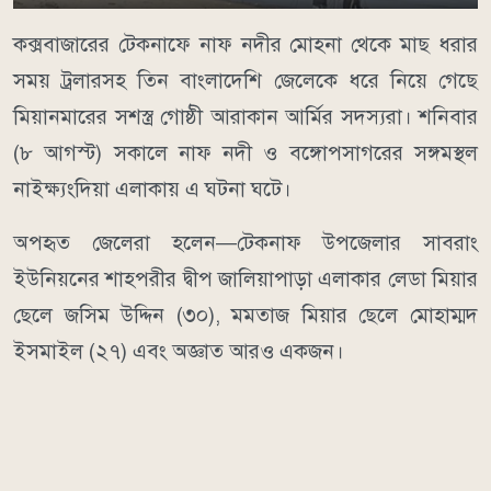
কক্সবাজারের টেকনাফে নাফ নদীর মোহনা থেকে মাছ ধরার
সময় ট্রলারসহ তিন বাংলাদেশি জেলেকে ধরে নিয়ে গেছে
মিয়ানমারের সশস্ত্র গোষ্ঠী আরাকান আর্মির সদস্যরা। শনিবার
(৮ আগস্ট) সকালে নাফ নদী ও বঙ্গোপসাগরের সঙ্গমস্থল
নাইক্ষ্যংদিয়া এলাকায় এ ঘটনা ঘটে।
অপহৃত জেলেরা হলেন—টেকনাফ উপজেলার সাবরাং
ইউনিয়নের শাহপরীর দ্বীপ জালিয়াপাড়া এলাকার লেডা মিয়ার
ছেলে জসিম উদ্দিন (৩০), মমতাজ মিয়ার ছেলে মোহাম্মদ
ইসমাইল (২৭) এবং অজ্ঞাত আরও একজন।