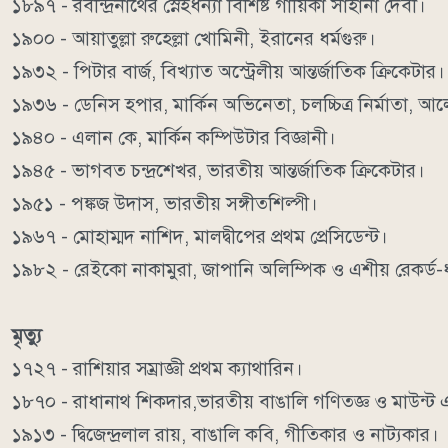
১৮৯৭ - রবীন্দ্রনাথের স্নেহধন্যা বিশিষ্ট গায়িকা সাহানা দেবী।
১৯০০ - আয়াতুল্লা রুহেল্লা খোমিনী, ইরানের ধর্মগুরু।
১৯৩২ - পিটার বার্জ, বিখ্যাত অস্ট্রেলীয় আন্তর্জাতিক ক্রিকেটার।
১৯৩৬ - ডেনিস হপার, মার্কিন অভিনেতা, চলচ্চিত্র নির্মাতা, আলো
১৯৪০ - এলান কে, মার্কিন কম্পিউটার বিজ্ঞানী।
১৯৪৫ - ভাগবত চন্দ্রশেখর, ভারতীয় আন্তর্জাতিক ক্রিকেটার।
১৯৫১ - পঙ্কজ উদাস, ভারতীয় সঙ্গীতশিল্পী।
১৯৬৭ - মোহাম্মদ নাশিদ, মালদ্বীপের প্রথম প্রেসিডেন্ট।
১৯৮২ - রেইকো নাকামুরা, জাপানি অলিম্পিক ও এশীয় রেকর্ড-ধ
মৃত্যু
১৭২৭ - রাশিয়ার সম্রাজ্ঞী প্রথম ক্যাথারিন।
১৮৭০ - রাধানাথ শিকদার,ভারতীয় বাঙালি গণিতজ্ঞ ও মাউন্ট 
১৯১৩ - দ্বিজেন্দ্রলাল রায়, বাঙালি কবি, গীতিকার ও নাট্যকার।