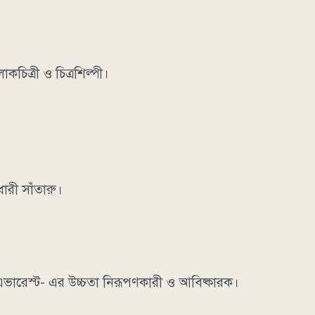
কচিত্রী ও চিত্রশিল্পী।
ারী সাঁতারু।
এভারেস্ট- এর উচ্চতা নিরূপণকারী ও আবিষ্কারক।