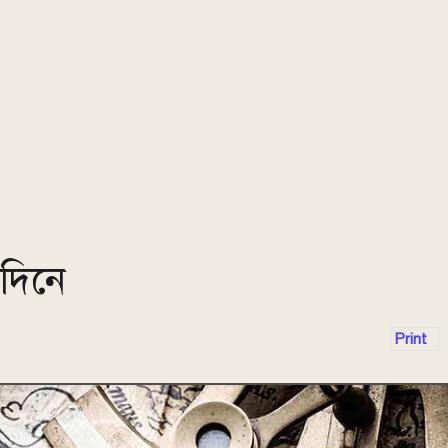
দিনে
Print