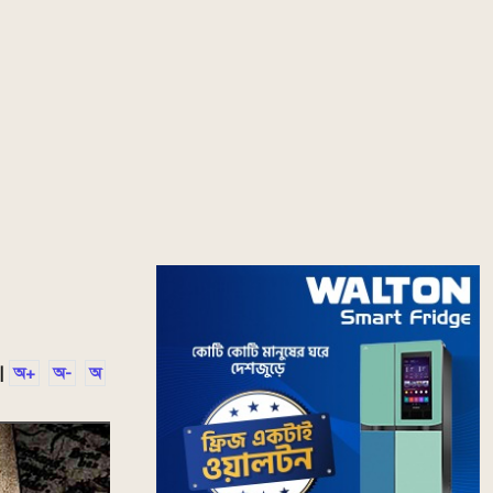
|
অ+
অ-
অ