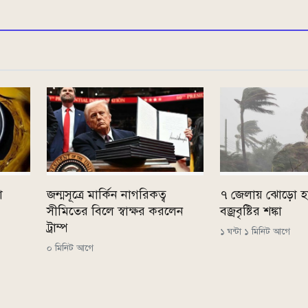
ো
জন্মসূত্রে মার্কিন নাগরিকত্ব
৭ জেলায় ঝোড়ো 
সীমিতের বিলে স্বাক্ষর করলেন
বজ্রবৃষ্টির শঙ্কা
ট্রাম্প
১ ঘন্টা ১ মিনিট আগে
০ মিনিট আগে