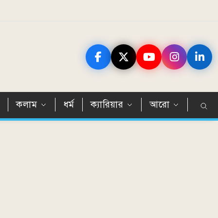
ন
কলাম
ধর্ম
ক্যারিয়ার
আরো