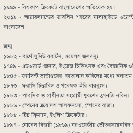
১৯৯৯ - বিশ্বকাপ ক্রিকেটে বাংলাদেশের অভিষেক হয়।
২০১৯ - আয়ারল্যান্ডের ডাবলিন শহরের মালাহাইডে ওয়েস্ট ই
বাংলাদেশ।
জন্ম
১৬৮২ - বার্থোলুমিউ রবার্টস, ওয়েলশ জলদস্যু।
১৭৪৯ - এডওয়ার্ড জেনার, ইংরেজ চিকিৎসক এবং বৈজ্ঞানিক,গু
১৮৪৫ - জ্যাসিন্ট ভার্ডাগুয়ের, কাতালান কবিদের মধ্যে অন্যতম শ
১৮৭৩ - ফরাসি চিন্তাবিদ ও গবেষক অঁরি বারব্যুস।
১৮৮৩ - পারসিক ও স্বাধীনতা সংগ্রামী খুরশেদ ফ্রানজি নরিন।
১৮৮৬ - স্পেনের ত্রয়োদশ আলফনসো, স্পেনের রাজা।
১৮৮৮ - টিচ ফ্রিম্যান, ইংলিশ ক্রিকেটার।
১৮৯৭ - নোবেল বিজয়ী (১৯৬৯) নরওয়েজীয় ভৌতরসায়নবিদ