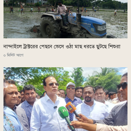
নান্দাইলে ট্রাক্টরের পেছনে ভেসে ওঠা মাছ ধরতে ছুটছে শিশুরা
০ মিনিট আগে