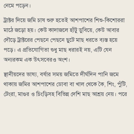
নেমে পড়েন।
ট্রাক্টর দিয়ে জমি চাষ শুরু হতেই আশপাশের শিশু-কিশোররা
মাঠে জড়ো হয়। কেউ কাদাজলে হাঁটু ডুবিয়ে, কেউ আবার
দৌড়ে ট্রাক্টরের পেছনে পেছনে ছুটে মাছ ধরতে ব্যস্ত হয়ে
পড়ে। এ প্রতিযোগিতা শুধু মাছ ধরারই নয়, এটি যেন
অন্যরকম এক উৎসবেরও অংশ।
স্থানীয়দের ভাষ্য, বর্ষার সময় জমিতে দীর্ঘদিন পানি জমে
থাকায় জমির আশপাশের ডোবা বা খাল থেকে কৈ, শিং, পুঁটি,
টেংরা, মাগুর ও চিংড়িসহ বিভিন্ন দেশি মাছ আশ্রয় নেয়। পরে
জমি চাষের সময় মাটি উল্টে গেলে এসব মাছ সহজেই চোখে
পড়ে। তখন শিশু-কিশোরদের পাশাপাশি অনেক সময় বড়রাও
মাছ ধরতে নেমে পড়েন। এতে এক ধরনের উৎসবের আমেজ
সৃষ্টি হয়।