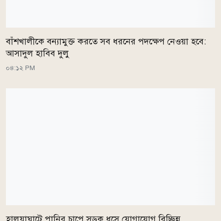
বাঁশখালীকে বন্যামুক্ত করতে সব ধরনের পদক্ষেপ নেওয়া হবে:
আসাদুল হাবিব দুলু
০৪:১২ PM
হালুয়াঘাটে পানির চাপে সড়ক ধসে যোগাযোগ বিচ্ছিন্ন