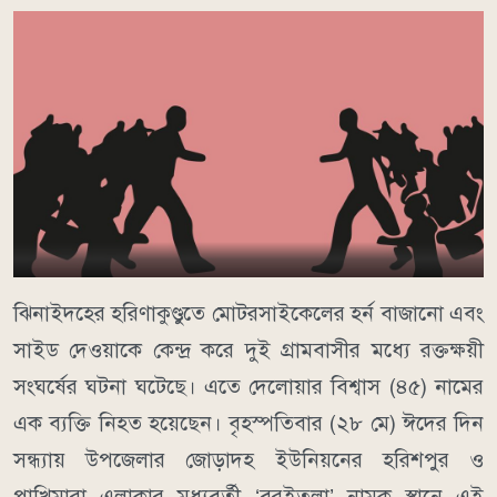
ঝিনাইদহের হরিণাকুণ্ডুতে মোটরসাইকেলের হর্ন বাজানো এবং
সাইড দেওয়াকে কেন্দ্র করে দুই গ্রামবাসীর মধ্যে রক্তক্ষয়ী
সংঘর্ষের ঘটনা ঘটেছে। এতে দেলোয়ার বিশ্বাস (৪৫) নামের
এক ব্যক্তি নিহত হয়েছেন। বৃহস্পতিবার (২৮ মে) ঈদের দিন
সন্ধ্যায় উপজেলার জোড়াদহ ইউনিয়নের হরিশপুর ও
পাখিমারা এলাকার মধ্যবর্তী ‘বরইতলা’ নামক স্থানে এই