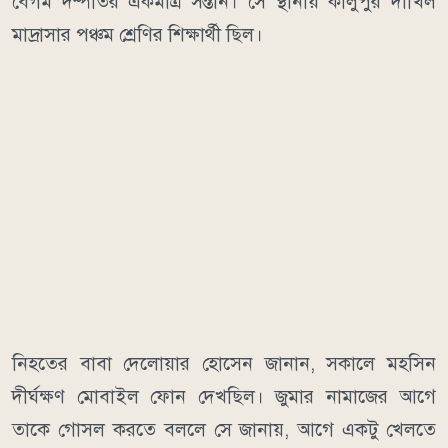
বেগম দম্পতির একমাত্র সন্তান। সে স্থানীয় কালুপুর দাখিল
মাদ্রাসার পঞ্চম শ্রেণির শিক্ষার্থী ছিল।
নিহতের বাবা দেলোয়ার হোসেন জানান, সকালে মহসিন
দীর্ঘক্ষণ মোবাইল ফোন দেখছিল। জুমার নামাজের আগে
তাকে গোসল করতে বললে সে জানায়, আগে একটু খেলতে