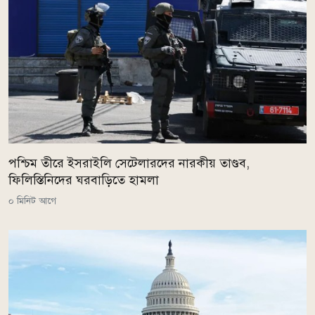
পশ্চিম তীরে ইসরাইলি সেটেলারদের নারকীয় তাণ্ডব,
ফিলিস্তিনিদের ঘরবাড়িতে হামলা
০ মিনিট আগে