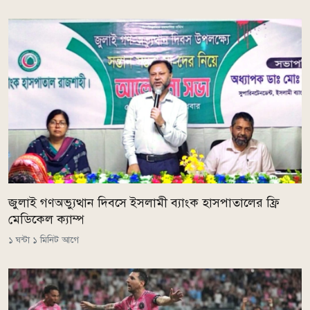
জুলাই গণঅভ্যুত্থান দিবসে ইসলামী ব্যাংক হাসপাতালের ফ্রি
মেডিকেল ক্যাম্প
১ ঘন্টা ১ মিনিট আগে