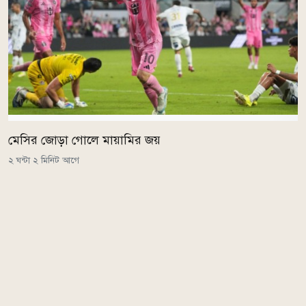
মেসির জোড়া গোলে মায়ামির জয়
২ ঘন্টা ২ মিনিট আগে