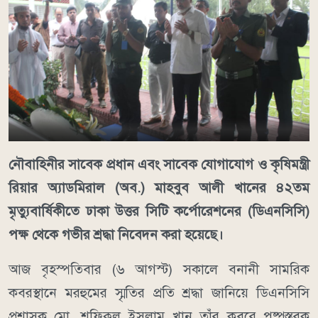
নৌবাহিনীর সাবেক প্রধান এবং সাবেক যোগাযোগ ও কৃষিমন্ত্রী
রিয়ার অ্যাডমিরাল (অব.) মাহবুব আলী খানের ৪২তম
মৃত্যুবার্ষিকীতে ঢাকা উত্তর সিটি কর্পোরেশনের (ডিএনসিসি)
পক্ষ থেকে গভীর শ্রদ্ধা নিবেদন করা হয়েছে।
আজ বৃহস্পতিবার (৬ আগস্ট) সকালে বনানী সামরিক
কবরস্থানে মরহুমের স্মৃতির প্রতি শ্রদ্ধা জানিয়ে ডিএনসিসি
প্রশাসক মো. শফিকুল ইসলাম খান তাঁর কবরে পুষ্পস্তবক