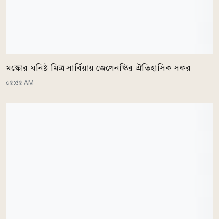
মস্কোর ঘনিষ্ঠ মিত্র সার্বিয়ায় জেলেনস্কির ঐতিহাসিক সফর
০৫:৫৫ AM