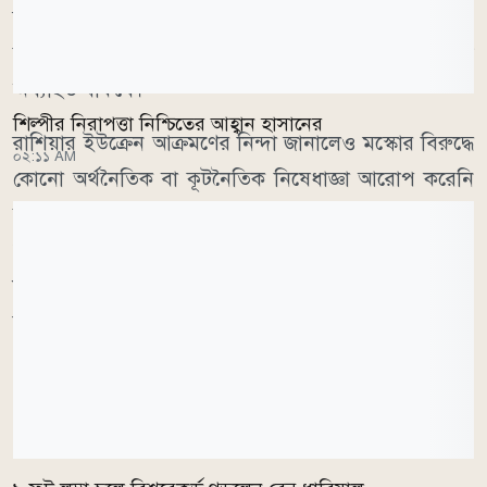
জানিয়েছেন ভুচিচ। তিনি বলেছেন, এ বিষয়ে সার্বিয়ার
নীতিতে কোনো পরিবর্তন আসেনি এবং বর্তমান অবস্থানই
অব্যাহত থাকবে।
শিল্পীর নিরাপত্তা নিশ্চিতের আহ্বান হাসানের
রাশিয়ার ইউক্রেন আক্রমণের নিন্দা জানালেও মস্কোর বিরুদ্ধে
০২:১১ AM
কোনো অর্থনৈতিক বা কূটনৈতিক নিষেধাজ্ঞা আরোপ করেনি
সার্বিয়া। বেলগ্রেডের এই অবস্থান দেশটির ইউরোপীয়
ইউনিয়নে (ইইউ) যোগদানের প্রক্রিয়াকে আরও জটিল ও
দীর্ঘায়িত করছে। একই সঙ্গে এ নিয়ে পশ্চিমা দেশগুলোর
মধ্যেও অসন্তোষ রয়েছে।