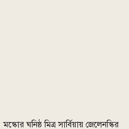
মস্কোর ঘনিষ্ঠ মিত্র সার্বিয়ায় জেলেনস্কির