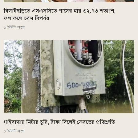
বিলাইছড়িতে এসএসসিতে পাসের হার ৩২.৭৩ শতাংশ,
ফলাফলে চরম বিপর্যয়
০ মিনিট আগে
গাইবান্ধায় মিটার চুরি, টাকা দিলেই ফেরতের প্রতিশ্রুতি
০ মিনিট আগে