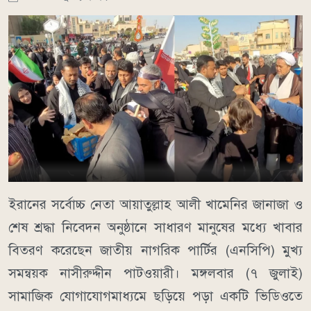
ইরানের সর্বোচ্চ নেতা আয়াতুল্লাহ আলী খামেনির জানাজা ও
শেষ শ্রদ্ধা নিবেদন অনুষ্ঠানে সাধারণ মানুষের মধ্যে খাবার
বিতরণ করেছেন জাতীয় নাগরিক পার্টির (এনসিপি) মুখ্য
সমন্বয়ক নাসীরুদ্দীন পাটওয়ারী। মঙ্গলবার (৭ জুলাই)
সামাজিক যোগাযোগমাধ্যমে ছড়িয়ে পড়া একটি ভিডিওতে