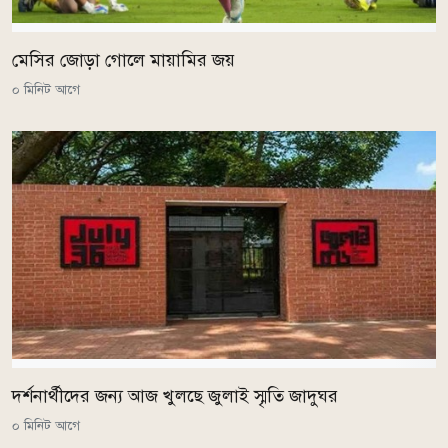
মেসির জোড়া গোলে মায়ামির জয়
০ মিনিট আগে
দর্শনার্থীদের জন্য আজ খুলছে জুলাই স্মৃতি জাদুঘর
০ মিনিট আগে