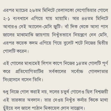
এরপর ম্যাচের ২৬তম মিনিটে তেলাসকো সেগোভিয়ার গোলে
২-১ ব্যবধানে এগিয়ে যায় মায়ামি। আর ৪৪তম মিনিটে
আবারও সেই অ্যালেন-মেসি জুটি। বাঁ দিক থেকে আসা পাস
জালের মাঝামাঝি জায়গায় নিখুঁতভাবে নিয়ন্ত্রণে নেন মেসি,
এরপর কয়েক কদম এগিয়ে গিয়ে বুলেট শটে নিজের দ্বিতীয়
গোলটি করেন।
এই গোলের মাধ্যমেই লিগস কাপে নিজের ১৪তম গোলটি পূর্ণ
করে প্রতিযোগিতাটির সর্বকালের সর্বোচ্চ গোলদাতার
সিংহাসনে বসেন তিনি।
শুধু নিজে গোল করাই নয়, দলের চতুর্থ গোলেও ছিল বিশ্বজয়ী
এই তারকার অবদান। তার নেওয় নিখুঁত কর্নার কিকে মাথা
ছুঁইয়ে বল জালে পাঠান মিকায়েল দোস সান্তোস।