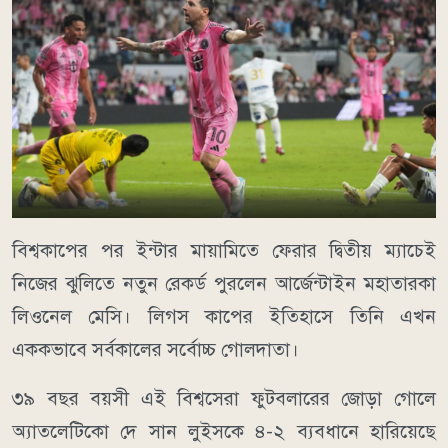
বিশ্বকাপের পর ইন্টার মায়ামিতে ফেরার দ্বিতীয় ম্যাচেই
নিজের ঝুলিতে নতুন রেকর্ড পুরলেন আর্জেন্টাইন মহাতারকা
লিওনেল মেসি। লিগস কাপের ইতিহাসে তিনি এখন
এককভাবে সর্বকালের সর্বোচ্চ গোলদাতা।
৩৯ বছর বয়সী এই বিশ্বসেরা ফুটবলারের জোড়া গোলে
অ্যাতলেটিকো দে সান লুইসকে ৪-২ ব্যবধানে হারিয়েছে