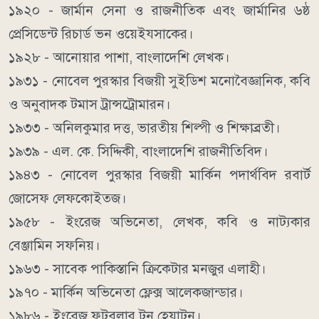
১৯২০ - জার্মান সেনা ও রাজনীতিক এবং জার্মানির ৬ষ্ঠ
প্রেসিডেন্ট রিচার্ড ভন ওয়েইযসাকের।
১৯২৮ - আনোয়ার পাশা, বাংলাদেশি লেখক।
১৯৩১ - নোবেল পুরস্কার বিজয়ী সুইডিশ মনোবৈজ্ঞানিক, কবি
ও অনুবাদক টমাস ট্রান্সট্রোমারন।
১৯৩৩ - অনিলকুমার দত্ত, ভারতীয় শিল্পী ও শিক্ষাব্রতী।
১৯৩৯ - এল. কে. সিদ্দিকী, বাংলাদেশি রাজনীতিবিদ।
১৯৪৩ - নোবেল পুরস্কার বিজয়ী মার্কিন পদার্থবিদ রবার্ট
জোসেফ লেফকোইতজ।
১৯৫৮ - ইংরেজ অভিনেতা, লেখক, কবি ও নাট্যকার
বেঞ্জামিন সফনিয়।
১৯৬৩ - সাবেক পাকিস্তানি ক্রিকেটার মনজুর এলাহী।
১৯৭০ - মার্কিন অভিনেতা ফ্লেক্স আলেকজান্ডার।
১৯৮৬ - ইংরেজ ফুটবলার টন হেয়াটন।