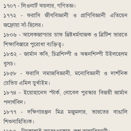
১৭০৭ - লিওনার্ট অয়লার, গণিতজ্ঞ।
১৭৭২ - ফরাসি জীববিজ্ঞানী ও প্রাণিবিজ্ঞানী এতিয়েন
জফ্রোয়া সাঁ-হিলের।
১৮০৬ - আলেকজান্ডার ডাফ খ্রিষ্টধর্মযাজক ও ব্রিটিশ ভারতে
শিক্ষাবিস্তারে পুরোধা ব্যক্তিত্ব।
১৮৩২ - জার্মান কবি, চিত্রশিল্পী ও অঙ্কনশিল্পী উইলহেলম
বুসচ।
১৮৫৮ - ফরাসি সমাজবিজ্ঞানী, মনোবিজ্ঞানী ও দার্শনিক
ডেভিড এমিল ডুর্খাইম।
১৮৭৪ - ইয়োহানেস স্টার্ক, নোবেল পুরস্কার বিজয়ী জার্মান
পদার্থবিদ।
১৮৭৭ - দক্ষিণারঞ্জন মিত্র মজুমদার, ভারতের বাঙালি
শিশুসাহিত্যিক।