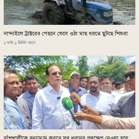
নান্দাইলে ট্রাক্টরের পেছনে ভেসে ওঠা মাছ ধরতে ছুটছে শিশুরা
১ ঘন্টা ১ মিনিট আগে
বাঁশখালীকে বন্যামুক্ত করতে সব ধরনের পদক্ষেপ নেওয়া হবে: