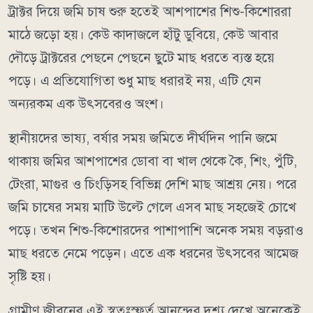
ট্রাক্টর দিয়ে জমি চাষ শুরু হতেই আশপাশের শিশু-কিশোররা
মাঠে জড়ো হয়। কেউ কাদাজলে হাঁটু ডুবিয়ে, কেউ আবার
দৌড়ে ট্রাক্টরের পেছনে পেছনে ছুটে মাছ ধরতে ব্যস্ত হয়ে
পড়ে। এ প্রতিযোগিতা শুধু মাছ ধরারই নয়, এটি যেন
অন্যরকম এক উৎসবেরও অংশ।
স্থানীয়দের ভাষ্য, বর্ষার সময় জমিতে দীর্ঘদিন পানি জমে
থাকায় জমির আশপাশের ডোবা বা খাল থেকে কৈ, শিং, পুঁটি,
টেংরা, মাগুর ও চিংড়িসহ বিভিন্ন দেশি মাছ আশ্রয় নেয়। পরে
জমি চাষের সময় মাটি উল্টে গেলে এসব মাছ সহজেই চোখে
পড়ে। তখন শিশু-কিশোরদের পাশাপাশি অনেক সময় বড়রাও
মাছ ধরতে নেমে পড়েন। এতে এক ধরনের উৎসবের আমেজ
সৃষ্টি হয়।
গ্রামীণ জীবনের এই স্বতঃস্ফূর্ত আনন্দের দৃশ্য দেখে অনেকেই