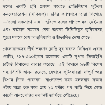
দলের একটি ছবি প্রকাশ করেছে ব্রাজিলিয়ান ফুটবল
কনফেডারেশন (সিবিএফ)। ছবির ক্যাপশনে তারা লিখেছে
—‘চলো একসাথে যাই’। ছবিতে দলের প্রাণভোমরা নেইমার
এবং বর্তমান সময়ের সেরা তারকা ভিনিসিয়ুস জুনিয়রসহ
পুরো দলকে বেশ আত্মবিশ্বাসী ও উচ্ছ্বাসিত দেখা গেছে।
খেলোয়াড়দের দীর্ঘ ভ্রমণের ক্লান্তি দূর করতে সিবিএফ এবার
বোয়িং ৭৬৭-৩০০ইআর মডেলের একটি সুপার ভিআইপি
চার্টার্ড বিমানের ব্যবস্থা করেছে। এই বিমানে ৯৬টি বিশেষ
শয্যাবিশিষ্ট আসন রয়েছে, যেখানে ফুটবলাররা সম্পূর্ণ শুয়ে
বিশ্রাম নিতে পারবেন। বাংলাদেশ সময় মঙ্গলবার সকাল
৭টায় যাত্রা শুরু করে প্রায় ১০ ঘণ্টার পথ পাড়ি দিয়ে কোচ
কার্লো আনচেলত্তির দল নিউ জার্সিতে পৌঁছেছে।