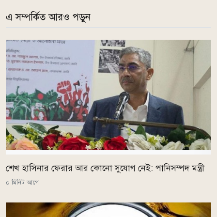
এ সম্পর্কিত আরও পড়ুন
শেখ হাসিনার ফেরার আর কোনো সুযোগ নেই: পানিসম্পদ মন্ত্রী
০ মিনিট আগে