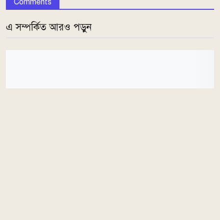
Comments
এ সম্পর্কিত আরও পড়ুন
শেখ হাসিনার ফেরার আর কোনো সুযোগ নেই: পানিসম্পদ মন্ত্রী
০৯:৫৮ AM