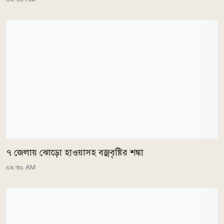
৭ জেলায় ঝোড়ো হাওয়াসহ বজ্রবৃষ্টির শঙ্কা
০৯:৩০ AM