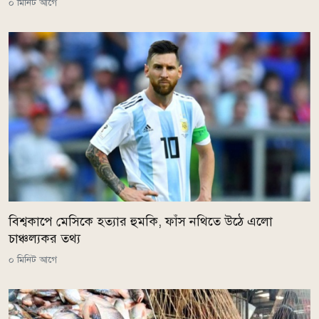
০ মিনিট আগে
বিশ্বকাপে মেসিকে হত্যার হুমকি, ফাঁস নথিতে উঠে এলো
চাঞ্চল্যকর তথ্য
০ মিনিট আগে