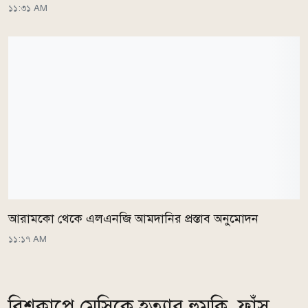
১১:৩১ AM
আরামকো থেকে এলএনজি আমদানির প্রস্তাব অনুমোদন
১১:১৭ AM
বিশ্বকাপে মেসিকে হত্যার হুমকি, ফাঁস