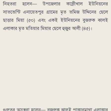
নিহতরা হলেন— উপজেলার কাফ্রীখাল ইউনিয়নের
সাতভেন্টি এনায়েতপুর গ্রামের মৃত তমিজ উদ্দিনের ছেলে
ছাত্তার মিয়া (৫০) এবং একই ইউনিয়নের বুজরুক ঝালই
এলাকার মৃত মতিয়ার মিয়ার ছেলে হুজুর আলী (৪৫)।
গুরুতর অসুস্থরা হলেন— বুজরুক ঝালই পাকারমাথা এলাকার