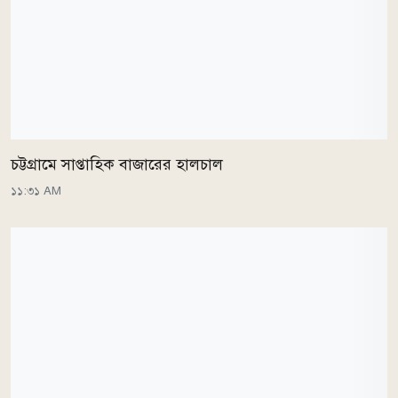
চট্টগ্রামে সাপ্তাহিক বাজারের হালচাল
১১:৩১ AM