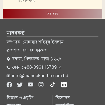
হাইকমিশনার
সব খবর
মানবকণ্ঠ
সম্পাদক: মোহাম্মদ শহিদুল ইসলাম
প্রকাশক: এস এম ফারুক
বরুয়া, খিলক্ষেত, ঢাকা-১২২৯
ফোন : +88-09611678914
info@manobkantha.com.bd
বিজ্ঞান ও প্রযুক্তি
বিনোদন