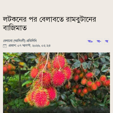
লটকনের পর বেলাবতে রামবুটানের
বাজিমাত
বেলাবো (নরসিংদী) প্রতিনিধি
অ+
অ-
অ
প্রকাশ: ০৭ আগস্ট, ২০২৬, ০২:২৪