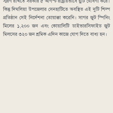
স্মরণ রাখতে সরকার ৫ আগস্ট রাষ্ট্রীয়ভাবে ছুটি ঘোষণা করে।
কিন্তু দিঘলিয়া উপজেলার সেনহাটিতে অবস্থিত এই দুটি শিল্প
প্রতিষ্ঠান সেই নির্দেশনা তোয়াক্কা করেনি। সাগর জুট স্পিনিং
মিলের ১,২০০ জন এবং কোয়ালিটি ডাইভারসিফাইড জুট
মিলসের ৩২০ জন শ্রমিক এদিন কাজে যোগ দিতে বাধ্য হন।