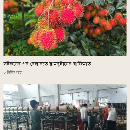
লটকনের পর বেলাবতে রামবুটানের বাজিমাত
০ মিনিট আগে