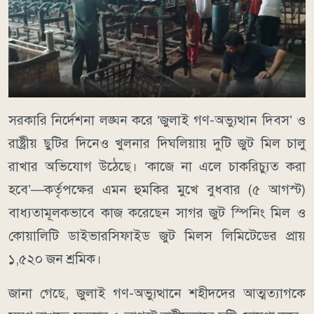
সরকারি নির্দেশনা লঙ্ঘন করে ‘জুলাই গণ-অভ্যুত্থান দিবস’ ও
রাষ্ট্রীয় ছুটির দিনেও খুলনার দিঘলিয়ায় দুটি জুট মিল চালু
রাখার অভিযোগ উঠেছে। ‘কাজে না এলে চাকরিচ্যুত করা
হবে’—কর্তৃপক্ষের এমন হুমকির মুখে বুধবার (৫ আগস্ট)
বাধ্যতামূলকভাবে কাজ করেছেন সাগর জুট স্পিনিং মিল ও
কোয়ালিটি ডাইভারসিফাইড জুট মিলস লিমিটেডের প্রায়
১,৫২০ জন শ্রমিক।
জানা গেছে, জুলাই গণ-অভ্যুত্থানে শহীদদের আত্মত্যাগকে