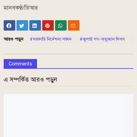
মানবকণ্ঠ/ডিআর
আরও পড়ুন
সরকারি নির্দেশনা লঙ্ঘন
জুলাই গণ-অভ্যুত্থান দিবস
র
Comments
এ সম্পর্কিত আরও পড়ুন