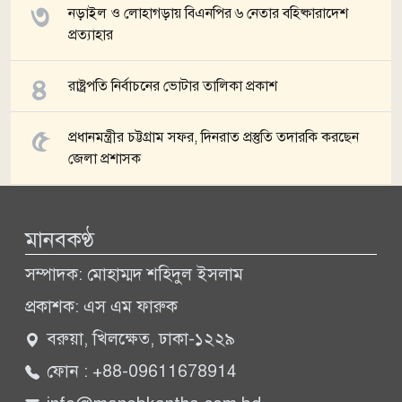
নড়াইল ও লোহাগড়ায় বিএনপির ৬ নেতার বহিষ্কারাদেশ
প্রত্যাহার
রাষ্ট্রপতি নির্বাচনের ভোটার তালিকা প্রকাশ
প্রধানমন্ত্রীর চট্টগ্রাম সফর, দিনরাত প্রস্তুতি তদারকি করছেন
জেলা প্রশাসক
সব খবর
মানবকণ্ঠ
সম্পাদক: মোহাম্মদ শহিদুল ইসলাম
প্রকাশক: এস এম ফারুক
বরুয়া, খিলক্ষেত, ঢাকা-১২২৯
ফোন : +88-09611678914