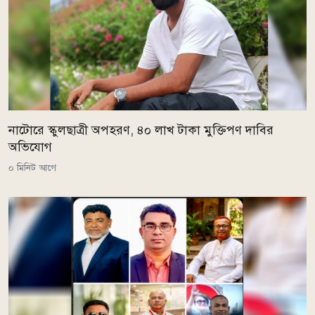
নাটোরে স্কুলছাত্রী অপহরণ, ৪০ লাখ টাকা মুক্তিপণ দাবির
অভিযোগ
০ মিনিট আগে