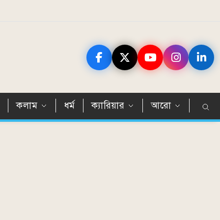
ন
কলাম
ধর্ম
ক্যারিয়ার
আরো