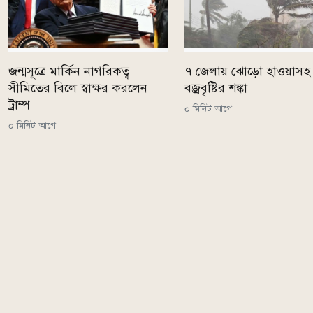
জন্মসূত্রে মার্কিন নাগরিকত্ব
৭ জেলায় ঝোড়ো হাওয়াসহ
সীমিতের বিলে স্বাক্ষর করলেন
বজ্রবৃষ্টির শঙ্কা
ট্রাম্প
০ মিনিট আগে
০ মিনিট আগে