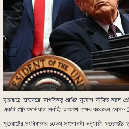
যুক্তরাষ্ট্রে ‘জন্মসূত্রে’ নাগরিকত্ব প্রাপ্তির সুযোগ সীমিত করল 
একটি প্রেসিডেন্সিয়াল নির্বাহী আদেশে স্বাক্ষর করেছেন ডোনল্ড ট্র
যুক্তরাষ্ট্রের সংবিধানের ১৪তম সংশোধনী অনুযায়ী, যুক্তরাষ্ট