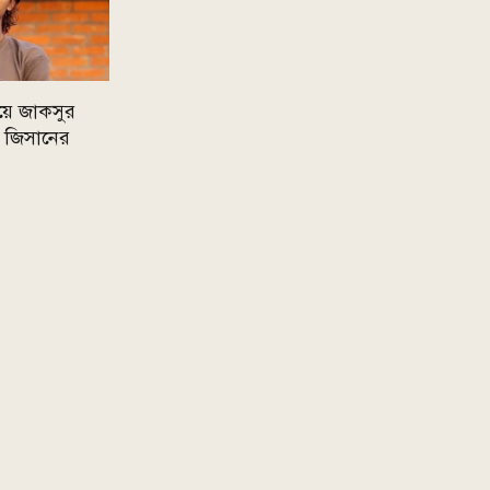
য়ে জাকসুর
ক জিসানের