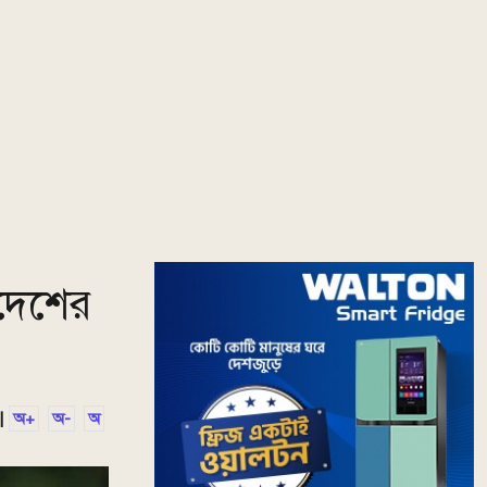
াদেশের
|
অ+
অ-
অ