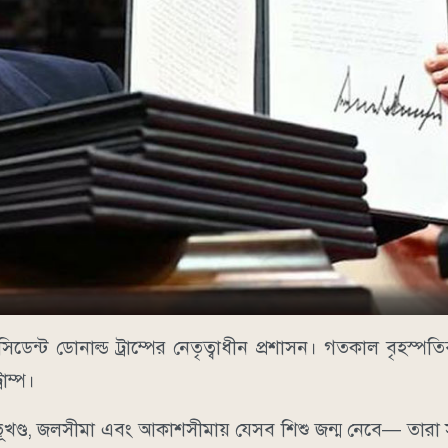
প্রেসিডেন্ট ডোনাল্ড ট্রাম্পের নেতৃত্বাধীন প্রশাসন। গতকাল বৃহস্পতি
াম্প।
্রের ভূখণ্ড, জলসীমা এবং আকাশসীমায় যেসব শিশু জন্ম নেবে— তারা স