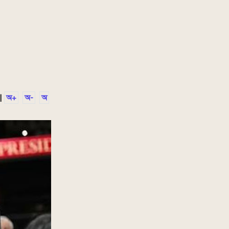
|
অ+
অ-
অ