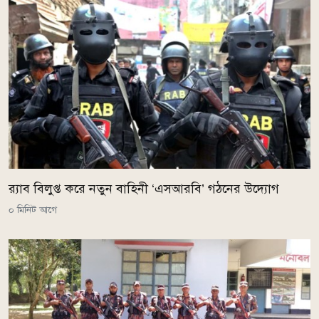
র‌্যাব বিলুপ্ত করে নতুন বাহিনী ‘এসআরবি’ গঠনের উদ্যোগ
০ মিনিট আগে