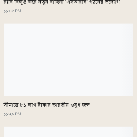
র‌্যাব বিলুপ্ত করে নতুন বাহিনী ‘এসআরবি’ গঠনের উদ্যোগ
১১:৪৫ PM
সীমান্তে ৮১ লাখ টাকার ভারতীয় ওষুধ জব্দ
১১:২৯ PM