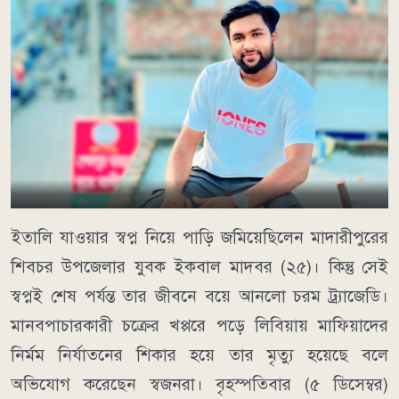
ইতালি যাওয়ার স্বপ্ন নিয়ে পাড়ি জমিয়েছিলেন মাদারীপুরের
শিবচর উপজেলার যুবক ইকবাল মাদবর (২৫)। কিন্তু সেই
স্বপ্নই শেষ পর্যন্ত তার জীবনে বয়ে আনলো চরম ট্র্যাজেডি।
মানবপাচারকারী চক্রের খপ্পরে পড়ে লিবিয়ায় মাফিয়াদের
নির্মম নির্যাতনের শিকার হয়ে তার মৃত্যু হয়েছে বলে
অভিযোগ করেছেন স্বজনরা। বৃহস্পতিবার (৫ ডিসেম্বর)