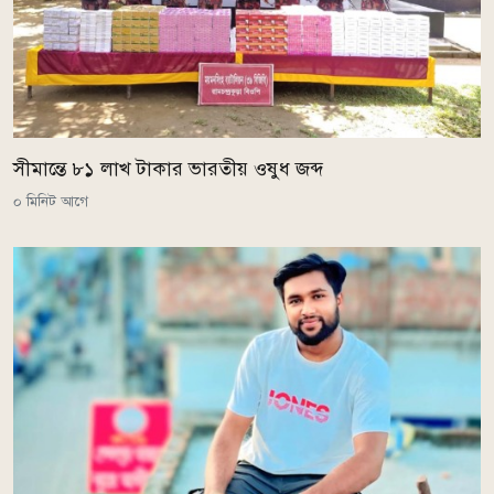
সীমান্তে ৮১ লাখ টাকার ভারতীয় ওষুধ জব্দ
০ মিনিট আগে