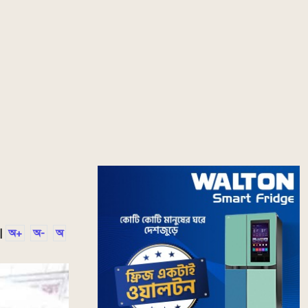
|
অ+
অ-
অ