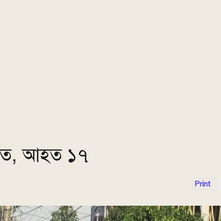
িহত, আহত ১৭
Print