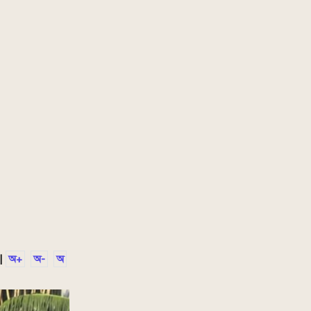
|
অ+
অ-
অ