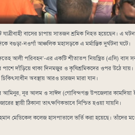
ি যাত্রীবাহী বাসের চাপায় সাতজন শ্রমিক নিহত হয়েছেন। এ ঘ
ে বগুড়া-নওগাঁ আঞ্চলিক মহাসড়কে এ মর্মান্তিক দুর্ঘটনা ঘটে।
শাহ ফতেহ আলী পরিবহন’-এর একটি শীতাতপ নিয়ন্ত্রিত (এসি) বাস 
র পাশে দাঁড়িয়ে থাকা দিনমজুর ও কৃষিশ্রমিকদের ওপর উঠে যায়
র চিকিৎসাধীন অবস্থায় আরও চারজন মারা যান।
লার আমিনুর, নূর আলম ও সাঈদ (গোবিন্দগঞ্জ উপজেলার কামদিয়া
রের স্থায়ী ঠিকানা তাৎক্ষণিকভাবে নিশ্চিত হওয়া যায়নি।
হমান মেডিকেল কলেজ হাসপাতালে ভর্তি করা হয়েছে। তাঁদের মধ্