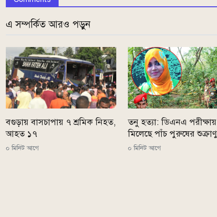
এ সম্পর্কিত আরও পড়ুন
বগুড়ায় বাসচাপায় ৭ শ্রমিক নিহত,
তনু হত্যা: ডিএনএ পরীক্ষায়
আহত ১৭
মিলেছে পাঁচ পুরুষের শুক্রাণ
০ মিনিট আগে
০ মিনিট আগে