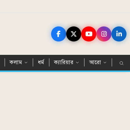
ন
কলাম
ধর্ম
ক্যারিয়ার
আরো