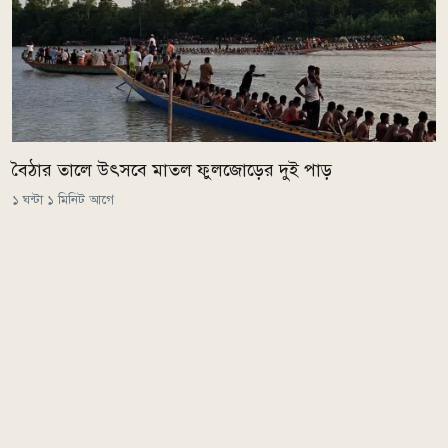
বৈঠার তালে উৎসবে মাতল ফুলজোড়ের দুই পাড়
১ ঘন্টা ১ মিনিট আগে