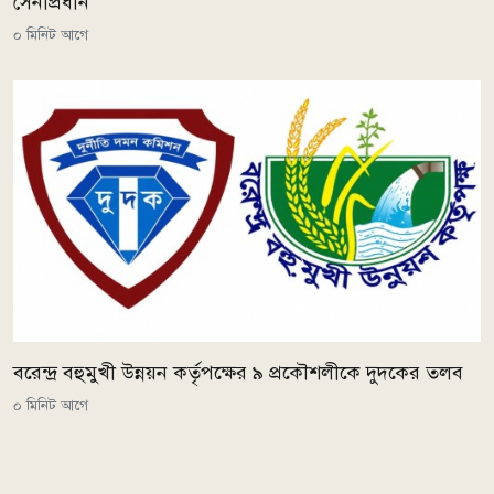
সেনাপ্রধান
০ মিনিট আগে
বরেন্দ্র বহুমুখী উন্নয়ন কর্তৃপক্ষের ৯ প্রকৌশলীকে দুদকের তলব
০ মিনিট আগে