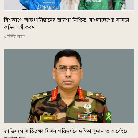
বিশ্বকাপে আফগানিস্তানের জায়গা নিশ্চিত, বাংলাদেশের সামনে
কঠিন সমীকরণ
০ মিনিট আগে
জাতিসংঘ শান্তিরক্ষা মিশন পরিদর্শনে দক্ষিণ সুদান ও আবেইয়ে