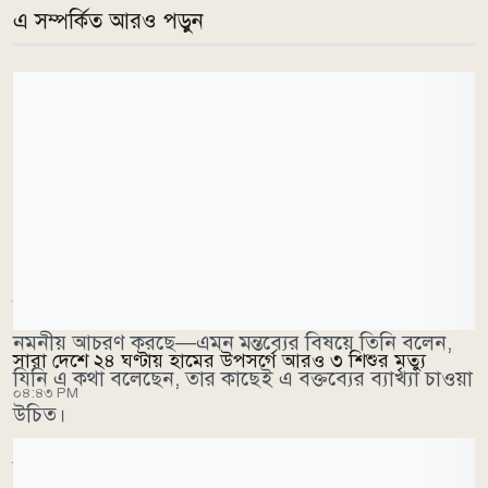
এ সম্পর্কিত আরও পড়ুন
প্রতিমন্ত্রী বলেন, সরকার দেশে একটি গণতান্ত্রিক রাষ্ট্রব্যবস্থা
প্রতিষ্ঠার লক্ষ্যে কাজ করছে এবং সে লক্ষ্য পূরণে প্রয়োজনীয়
সব পদক্ষেপ নেওয়া হবে। আওয়ামী লীগের প্রতি সরকার
নমনীয় আচরণ করছে—এমন মন্তব্যের বিষয়ে তিনি বলেন,
সারা দেশে ২৪ ঘণ্টায় হামের উপসর্গে আরও ৩ শিশুর মৃত্যু
যিনি এ কথা বলেছেন, তার কাছেই এ বক্তব্যের ব্যাখ্যা চাওয়া
০৪:৪৩ PM
উচিত।
ভারত থেকে সম্প্রতি অনুষ্ঠিত একটি সংবাদ সম্মেলনের প্রসঙ্গ