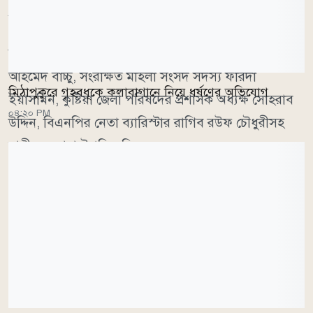
সম্ভব হবে।
মতবিনিময় সভায় কুষ্টিয়া-১ আসনের সংসদ সদস্য রেজা
আহমেদ বাচ্চু, সংরক্ষিত মহিলা সংসদ সদস্য ফরিদা
মিঠাপুকুরে গৃহবধূকে কলাবাগানে নিয়ে ধর্ষণের অভিযোগ
ইয়াসমিন, কুষ্টিয়া জেলা পরিষদের প্রশাসক অধ্যক্ষ সোহরাব
০৪:২০ PM
উদ্দিন, বিএনপির নেতা ব্যারিস্টার রাগিব রউফ চৌধুরীসহ
স্থানীয় নেতারা উপস্থিত ছিলেন।