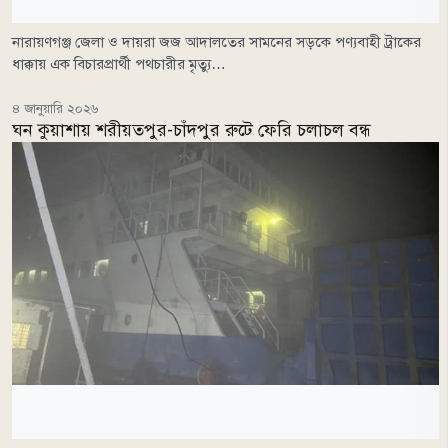
নারায়ণগঞ্জ জেলা ও দায়রা জজ আদালতের সামনের সড়কে পণ্যবাহী ট্রাকের
ধাক্কায় এক বিচারপ্রার্থী পথচারীর মৃত্যু…
৪ জানুয়ারি ২০২৬
ঘন কুয়াশায় শরীয়তপুর-চাঁদপুর রুটে ফেরি চলাচল বন্ধ