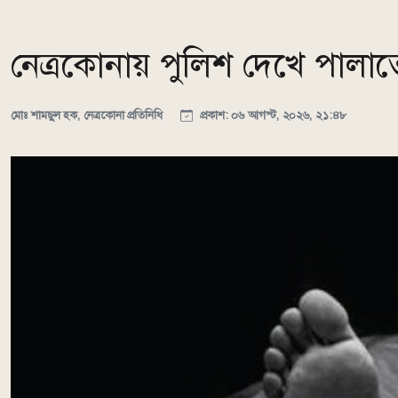
নেত্রকোনায় পুলিশ দেখে পালাতে
মোঃ শামছুল হক, নেত্রকোনা প্রতিনিধি
প্রকাশ: ০৬ আগস্ট, ২০২৬, ২১:৪৮