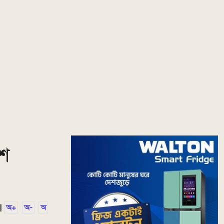
াশ
|
অ+
অ-
অ