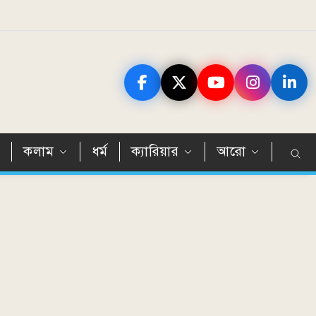
ন
কলাম
ধর্ম
ক্যারিয়ার
আরো