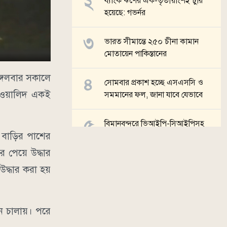
ব্যাংক ঋণের এক-তৃতীয়াংশই চুরি
হয়েছে: গভর্নর
ভারত সীমান্তে ২৫০ চীনা কামান
মোতায়েন পাকিস্তানের
ঙ্গলবার সকালে
সোমবার প্রকাশ হচ্ছে এসএসসি ও
ত ওয়ালিদ একই
সমমানের ফল, জানা যাবে যেভাবে
বিমানবন্দরে ভিআইপি-সিআইপিসহ
 বাড়ির পাশের
সবার জন্য বাধ্যতামূলক নিরাপত্তা
তল্লাশি
র পেয়ে উদ্ধার
উদ্ধার করা হয়
সব খবর
ান চালায়। পরে