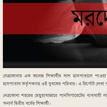
নেত্রকোনায় এক কলেজ শিক্ষার্থীর লাশ হাসপাতালে পাও
হাসপাতাল কর্তৃপক্ষসহ ওই যুবকের পরিবার। এ রির্পোট লেখা পর্য
নেত্রকোনা শহরের মেছুয়াবাজারে পানসিগারেটের ব্যবসায়ী না
অনার্স দ্বিতীয় বর্ষের শিক্ষার্থী।