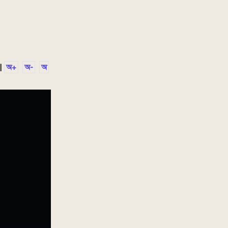
|
অ+
অ-
অ