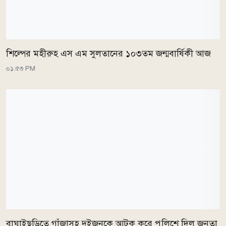
শিল্পের মহীরুহ এস এম সুলতানের ১০৩তম জন্মবার্ষিকী আজ
০১:৫৩ PM
বাঘাইছড়িতে গাঁজাসহ দুইজনকে আটক করে পুলিশে দিল জনতা