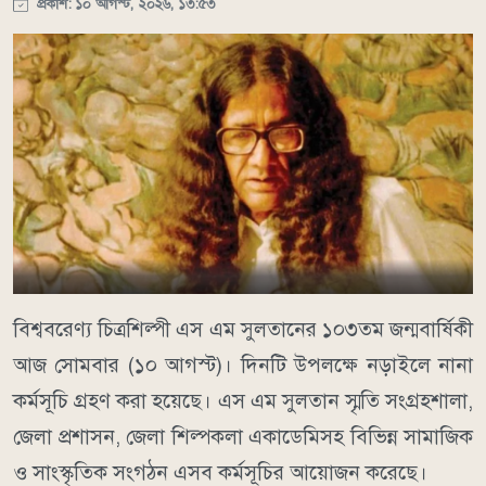
প্রকাশ: ১০ আগস্ট, ২০২৬, ১৩:৫৩
বিশ্ববরেণ্য চিত্রশিল্পী এস এম সুলতানের ১০৩তম জন্মবার্ষিকী
আজ সোমবার (১০ আগস্ট)। দিনটি উপলক্ষে নড়াইলে নানা
কর্মসূচি গ্রহণ করা হয়েছে। এস এম সুলতান স্মৃতি সংগ্রহশালা,
জেলা প্রশাসন, জেলা শিল্পকলা একাডেমিসহ বিভিন্ন সামাজিক
ও সাংস্কৃতিক সংগঠন এসব কর্মসূচির আয়োজন করেছে।