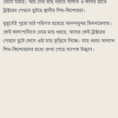
ভেসে উঠছে। আর সেই মাছ ধরতে বালতি ও কালই হাতে
ট্রাক্টরের পেছনে ছুটছে স্থানীয় শিশু-কিশোররা।
মুহূর্তেই পুরো মাঠ পরিণত হয়েছে আনন্দমুখর মিলনমেলায়।
কেউ কাদাপানিতে নেমে মাছ ধরছে, আবার কেউ ট্রাক্টরের
পেছনে ছুটে ভেসে ওঠা মাছ কুড়িয়ে নিচ্ছে। মাছ ধরার আনন্দে
শিশু-কিশোরদের মধ্যে দেখা গেছে ব্যাপক উচ্ছ্বাস।