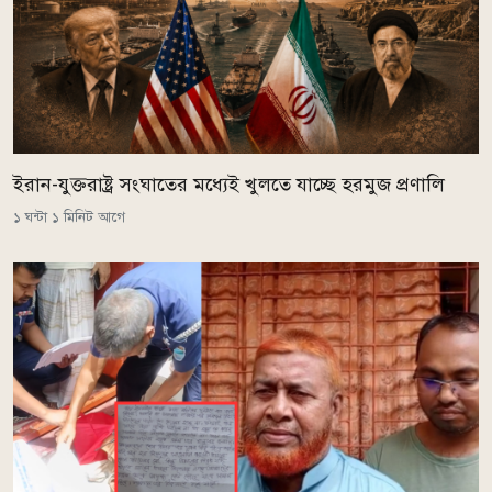
ইরান-যুক্তরাষ্ট্র সংঘাতের মধ্যেই খুলতে যাচ্ছে হরমুজ প্রণালি
১ ঘন্টা ১ মিনিট আগে