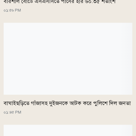
বরিশাল বোর্ডে এসএসসিতে পাসের হার ৬০.৩৫ শতাংশ
০১:৫৬ PM
বাঘাইছড়িতে গাঁজাসহ দুইজনকে আটক করে পুলিশে দিল জনতা
০১:৪৫ PM