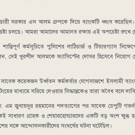
বৈরাচারী সরকার এস আলম গ্রুপকে দিয়ে ব্যাংকটি ধ্বংস করেছি
চেষ্টা চলছে। আমরা আমাদের আমানত রক্ষায় এই অপচেষ্টা রুখে 
র্ণ কর্মসূচিতে পুলিশের লাঠিচার্জ ও টিয়ারগ্যাস নিক্ষেপের
িলেন, সেই খুরশীদ আলমকে ফ্যাসিস্টের দোসর হিসেবে নিয়োগ 
াবেক কয়েকজন উর্ধ্বতন কর্মকর্তার যোগসাজশে ইসলামী ব্যাং
িংয়ের মাধ্যমে সরিয়ে দেওয়ার সিদ্ধান্তকেও তারা অবৈধ বলে দা
 ড. এম জুবায়দুর রহমানের পদত্যাগের পর সাবেক ডেপুটি গভর্
ই সাধারণ গ্রাহক ও শেয়ারহোল্ডারদের একটি বড় অংশ ক্ষুব্ধ 
ের সঙ্গে আন্দোলনকারীদের সংঘর্ষের ঘটনা ঘটেছিল।