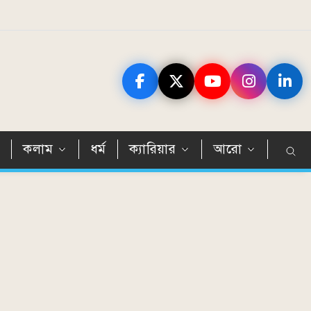
ন
কলাম
ধর্ম
ক্যারিয়ার
আরো