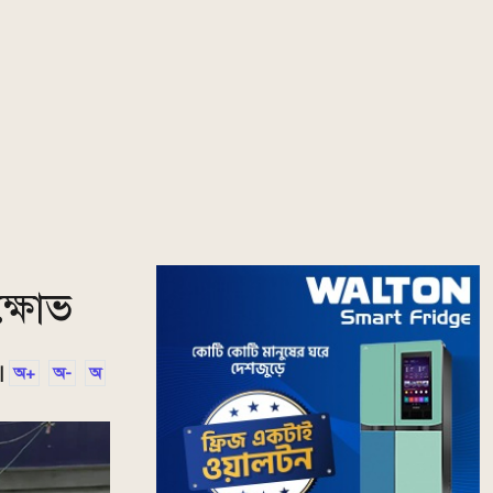
ক্ষোভ
|
অ+
অ-
অ