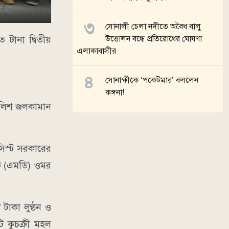
সোনালী চেলা নদীতে অবৈধ বালু
 টানা দ্বিতীয়
উত্তোলন বন্ধে প্রতিরোধের ঘোষণা
এলাকাবাসীর
সোনাক্ষীকে ‘পকেটমার’ বললেন
কঙ্গনা!
 পুলিশ জলকামান
ইরানের দিকেই ঝুঁকছে লাভের পাল্লা?
সিস্ট সরকারের
সব খবর
লক (এমডি) ওমর
াকা লুণ্ঠন ও
 কুচক্রী মহল