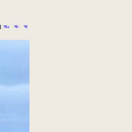
|
অ+
অ-
অ