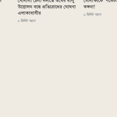
ন
সোনালী চেলা নদীতে অবৈধ বালু
সোনাক্ষীকে ‘পকে
উত্তোলন বন্ধে প্রতিরোধের ঘোষণা
কঙ্গনা!
এলাকাবাসীর
০ মিনিট আগে
০ মিনিট আগে