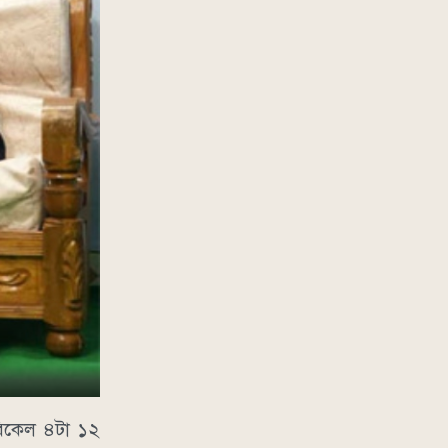
 বিকেল ৪টা ১২