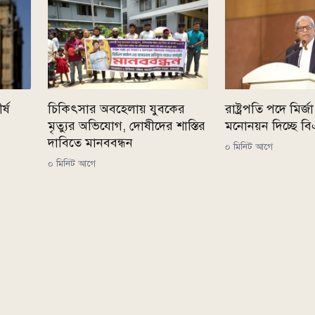
র্ষ
চিকিৎসার অবহেলায় যুবকের
রাষ্ট্রপতি পদে মির
মৃত্যুর অভিযোগ, দোষীদের শাস্তির
মনোনয়ন দিচ্ছে ব
দাবিতে মানববন্ধন
০ মিনিট আগে
০ মিনিট আগে