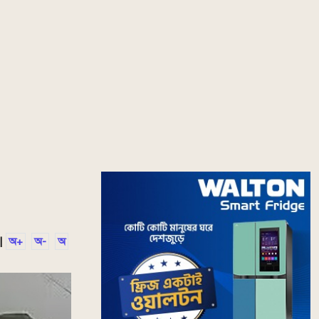
|
অ+
অ-
অ