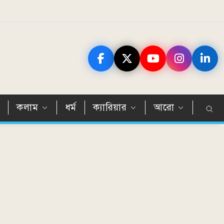
ন
কলাম
ধর্ম
ক্যারিয়ার
আরো