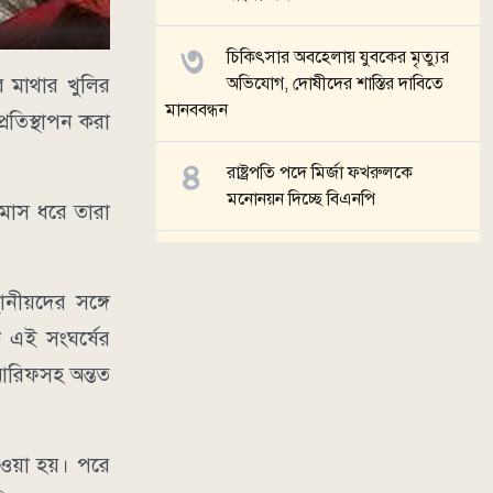
চিকিৎসার অবহেলায় যুবকের মৃত্যুর
ার মাথার খুলির
অভিযোগ, দোষীদের শাস্তির দাবিতে
মানববন্ধন
রতিস্থাপন করা
রাষ্ট্রপতি পদে মির্জা ফখরুলকে
মনোনয়ন দিচ্ছে বিএনপি
 মাস ধরে তারা
উপকূলীয় অঞ্চলে শিল্পকারখানা গড়ার
পরিকল্পনা প্রধানমন্ত্রীর
নীয়দের সঙ্গে
ে এই সংঘর্ষের
সব খবর
র আরিফসহ অন্তত
ওয়া হয়। পরে