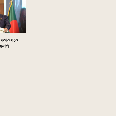
্জা ফখরুলকে
িএনপি