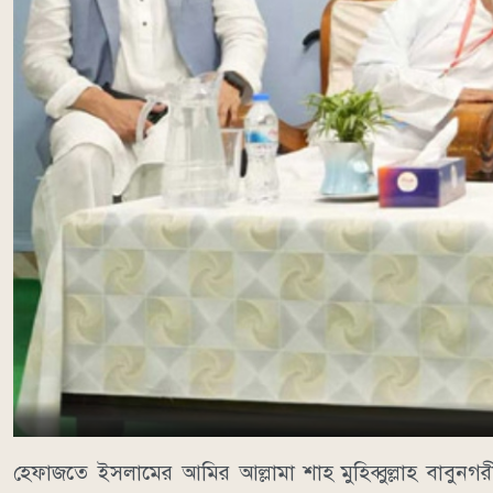
হেফাজতে ইসলামের আমির আল্লামা শাহ মুহিব্বুল্লাহ বাবুনগর