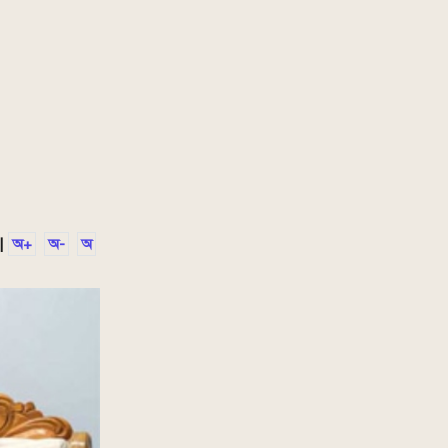
|
অ+
অ-
অ