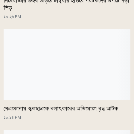
নিষেধাজ্ঞার গুজব উড়িয়ে টাঙ্গুয়ার হাওরে পর্যটকদের উপচে পড়া
ভিড়
১০:২৬ PM
নেত্রকোনায় স্কুলছাত্রকে বলাৎকারের অভিযোগে বৃদ্ধ আটক
১০:১৪ PM