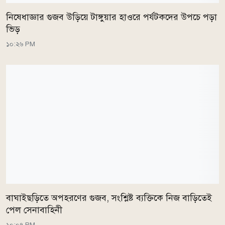
নিষেধাজ্ঞার গুজব উড়িয়ে টাঙ্গুয়ার হাওরে পর্যটকদের উপচে পড়া
ভিড়
১০:২৬ PM
বাঘাইছড়িতে অপহরণের গুজব, সংশ্লিষ্ট ব্যক্তিকে নিজ বাড়িতেই
পেল সেনাবাহিনী
১০:০৭ PM