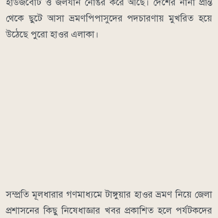
হাউজবোট ও জলযান নোঙর করে আছে। দেশের নানা প্রান্ত
থেকে ছুটে আসা ভ্রমণপিপাসুদের পদচারণায় মুখরিত হয়ে
উঠেছে পুরো হাওর এলাকা।
​সম্প্রতি মূলধারার গণমাধ্যমে টাঙ্গুয়ার হাওর ভ্রমণ নিয়ে জেলা
প্রশাসনের কিছু নিষেধাজ্ঞার খবর প্রকাশিত হলে পর্যটকদের