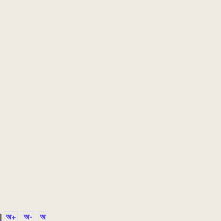
|
অ+
অ-
অ