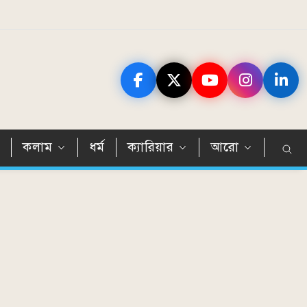
ন
কলাম
ধর্ম
ক্যারিয়ার
আরো