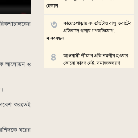
হেলাল
 রিকশাচালকের
কায়েতপাড়ায় বসতভিটায় বালু ভরাটের
প্রতিবাদে থানায় গণঅভিযোগ,
মানববন্ধন
আওয়ামী লীগের প্রতি নমনীয় হওয়ার
কোনো কারণ নেই: সমাজকল্যাণ
যাপক আলোড়ন ও
প্রতিমন্ত্রী
।
সারা দেশে ২৪ ঘণ্টায় হামের উপসর্গে
য়।
আরও ৩ শিশুর মৃত্যু
প্রবেশ করতেই
সব খবর
 রশিদকে ঘরের