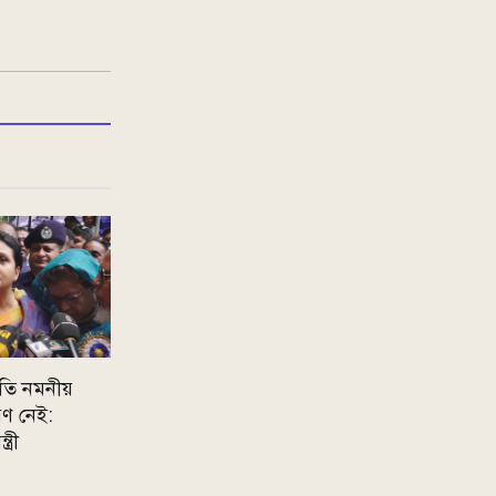
রতি নমনীয়
ণ নেই:
্রী