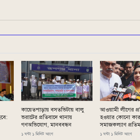
কায়েতপাড়ায় বসতভিটায় বালু
আওয়ামী লীগের প্
বে:
ভরাটের প্রতিবাদে থানায়
হওয়ার কোনো কার
গণঅভিযোগ, মানববন্ধন
সমাজকল্যাণ প্রতিমন্ত
১ ঘন্টা ১ মিনিট আগে
১ ঘন্টা ১ মিনিট আগে