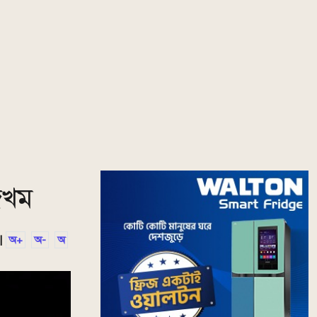
 জখম
|
অ+
অ-
অ