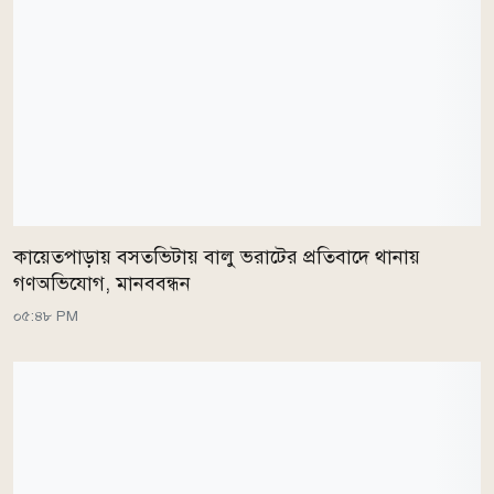
কায়েতপাড়ায় বসতভিটায় বালু ভরাটের প্রতিবাদে থানায়
গণঅভিযোগ, মানববন্ধন
০৫:৪৮ PM