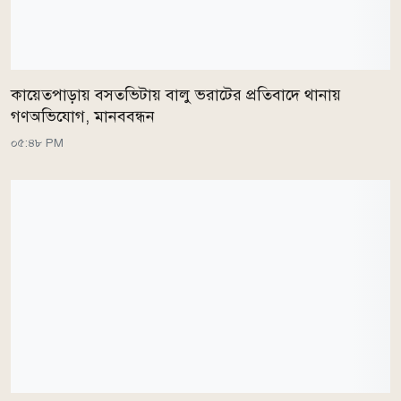
কায়েতপাড়ায় বসতভিটায় বালু ভরাটের প্রতিবাদে থানায়
গণঅভিযোগ, মানববন্ধন
০৫:৪৮ PM