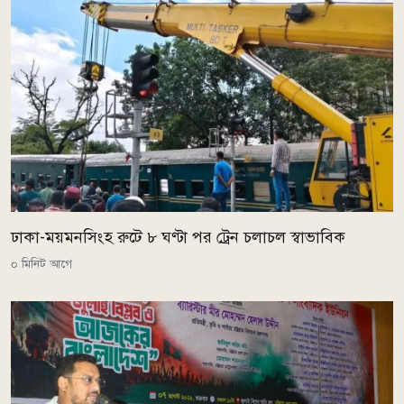
ঢাকা-ময়মনসিংহ রুটে ৮ ঘণ্টা পর ট্রেন চলাচল স্বাভাবিক
০ মিনিট আগে