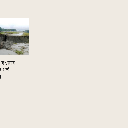
ষ হওয়ার
গর্ত,
গ