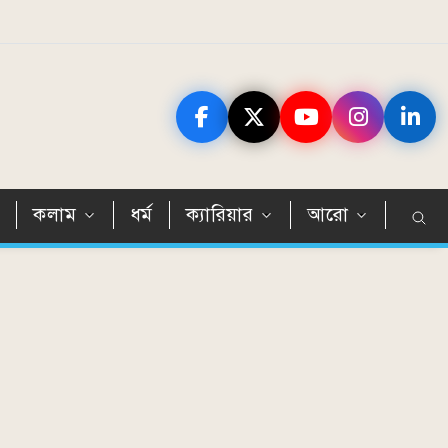
ন
কলাম
ধর্ম
ক্যারিয়ার
আরো