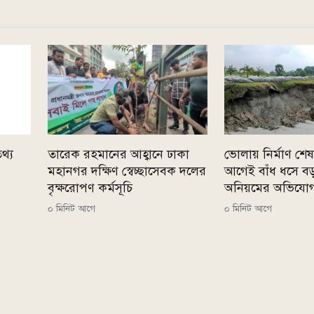
থ্য
তারেক রহমানের আহ্বানে ঢাকা
ভোলায় নির্মাণ শে
মহানগর দক্ষিণ স্বেচ্ছাসেবক দলের
আগেই বাঁধ ধসে বড় 
বৃক্ষরোপণ কর্মসূচি
অনিয়মের অভিযো
০ মিনিট আগে
০ মিনিট আগে