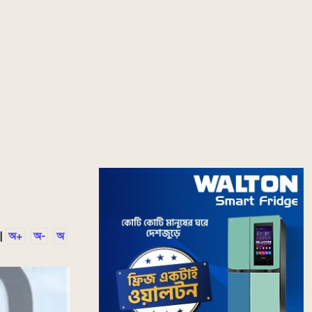
|
অ+
অ-
অ