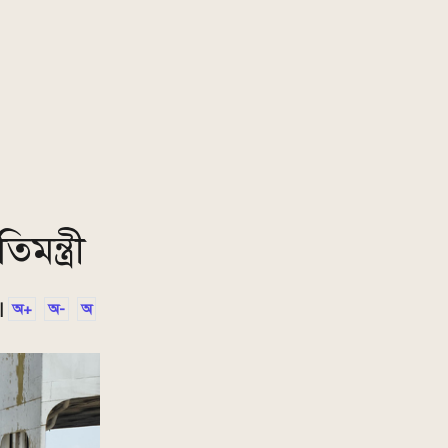
মন্ত্রী
|
অ+
অ-
অ