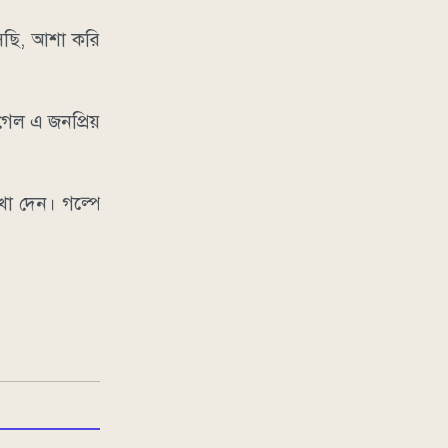
েছি, আশা করি
গেল এ জনপ্রিয়
খা দেন। গল্পে