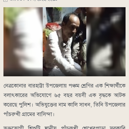
নেত্রকোনার বারহাট্টা উপজেলায় পঞ্চম শ্রেণির এক শিক্ষার্থীকে
বলাৎকারের অভিযোগে ৬৫ বছর বয়সী এক বৃদ্ধকে আটক
করেছে পুলিশ। অভিযুক্তের নাম কালি সাধন, তিনি উপজেলার
পাঁচরুখী গ্রামের বাসিন্দা।
ভুক্তভোগী শিশুটি স্থানীয় পাঁচরুখী শেখেরপাড়া সরকারি