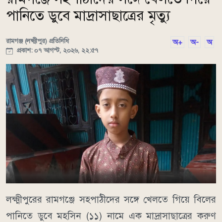
পানিতে ডুবে মাদ্রাসাছাত্রের মৃত্যু
রামগঞ্জ (লক্ষ্মীপুর) প্রতিনিধি
অ+
অ-
অ
প্রকাশ: ০৭ আগস্ট, ২০২৬, ২২:৫৭
লক্ষ্মীপুরের রামগঞ্জে সহপাঠীদের সঙ্গে খেলতে গিয়ে বিলের
পানিতে ডুবে মহসিন (১১) নামে এক মাদ্রাসাছাত্রের করুণ