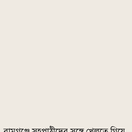
রামগঞ্জে সহপাঠীদের সঙ্গে খেলতে গিয়ে